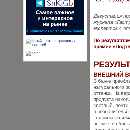
Дегустация про
журнала «Гастр
экспертов с оп
По результатам
премии «Подтв
РЕЗУЛЬ
ВНЕШНИЙ В
В банке преобл
натурального р
оттенка. На вер
продукта наход
светлый, почти
в незначительн
свинины объем
выемке из банк
сохраняют сво