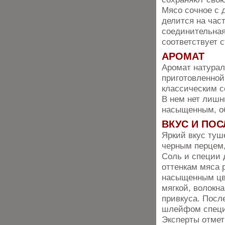
Мясо сочное с 
делится на част
соединительная
соответствует 
АРОМАТ
Аромат натурал
приготовленной
классическим с
В нем нет лишн
насыщенным, об
ВКУС И ПО
Яркий вкус туш
черным перцем,
Соль и специи 
оттенкам мяса 
насыщенным цве
мягкой, волокн
привкуса. Посл
шлейфом специ
Эксперты отмет