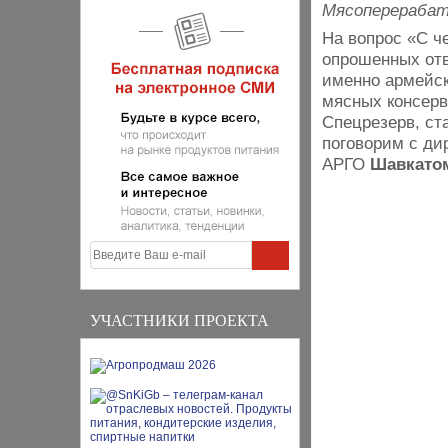
Мясоперераба
На вопрос «С ч
опрошенных отв
именно армейск
мясных консерв
Спецрезерв, ст
поговорим с д
АРГО
Шавкато
УЧАСТНИКИ ПРОЕКТА