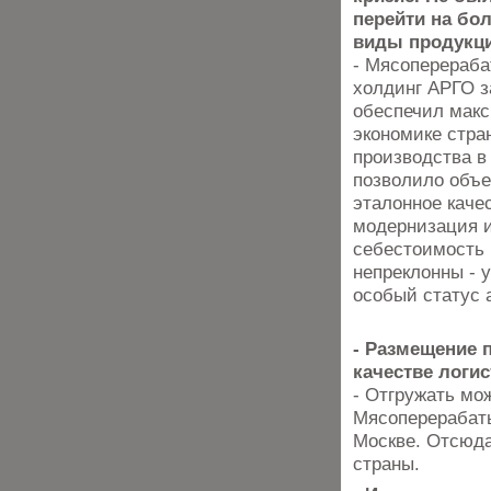
перейти на бо
виды продукц
- Мясоперераб
холдинг АРГО з
обеспечил макс
экономике стра
производства в
позволило объе
эталонное каче
модернизация и
себестоимость 
непреклонны - у
особый статус 
- Размещение 
качестве логи
- Отгружать мо
Мясоперерабат
Москве. Отсюда
страны.