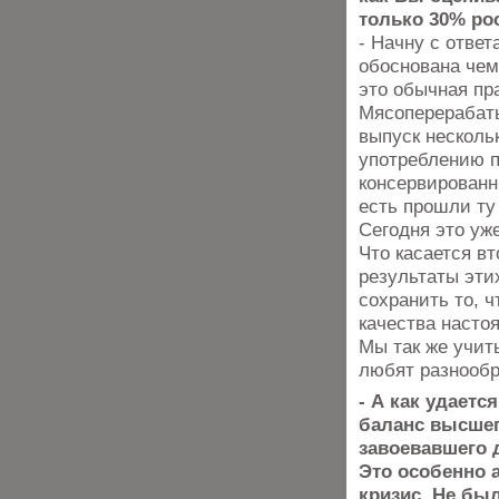
только 30% ро
- Начну с отве
обоснована чем
это обычная пр
Мясоперерабаты
выпуск несколь
употреблению п
консервированн
есть прошли ту
Сегодня это уж
Что касается в
результаты эти
сохранить то, 
качества насто
Мы так же учит
любят разнообр
- А как удаетс
баланс высшег
завоевавшего 
Это особенно 
кризис. Не бы