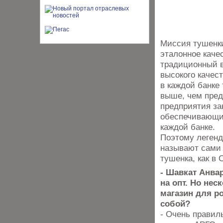
Миссия тушенки
эталонное каче
традиционный в
высокого качес
в каждой банке
выше, чем пред
предприятия за
обеспечивающим
каждой банке.
Поэтому легенд
называют сами 
тушенка, как в 
- Шавкат Анва
на опт. Но нес
магазин для ро
собой?
- Очень прави