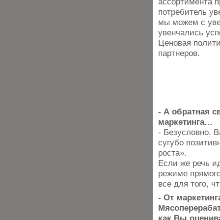
ассортимента п
потребитель уве
мы можем с уве
увенчались ус
Ценовая полити
партнеров.
- А обратная с
маркетинга…
- Безусловно. 
сугубо позитив
роста».
Если же речь и
режиме прямого
все для того, 
- От маркетинг
Мясоперерабат
как Вы оценив