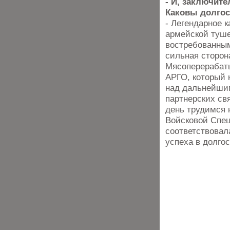
- И, заключит
Каковы долго
- Легендарное 
армейской туше
востребованным
сильная сторон
Мясоперерабат
АРГО, который 
над дальнейши
партнерских св
день трудимся 
Войсковой Спец
соответствовал
успеха в долго