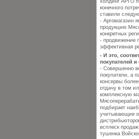
холдинг АРГО п
конечного потр
ставили следу
- Аргомагазин 
продукцию Мясо
конкретных реги
- продвижение 
эффективная ре
- И это, соотв
покупателей и 
- Совершенно в
покупатели, а 
консервы более
отдачу в том и
комплексную ма
Мясоперерабат
подбирает наи
учитывающие ос
дистрибьюторов
всплеск продаж 
тушенка Войско