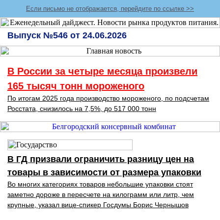
Если письмо не отображается, перейдите по ссылке >>
Выпуск №546 от 24.06.2026
В России за четыре месяца произвели
165 тысяч тонн мороженого
По итогам 2025 года производство мороженого, по подсчетам
Росстата, снизилось на 7,5%, до 517 000 тонн
В ГД призвали ограничить разницу цен на
товары в зависимости от размера упаковки
Во многих категориях товаров небольшие упаковки стоят
заметно дороже в пересчете на килограмм или литр, чем
крупные, указал вице-спикер Госдумы Борис Чернышов