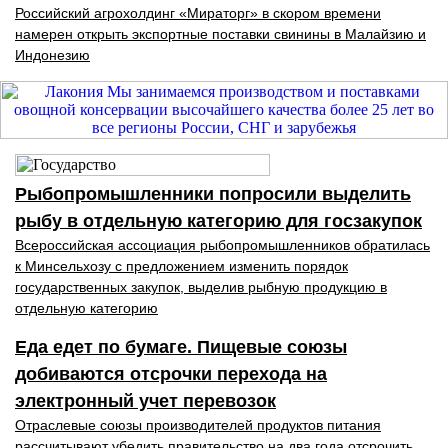
Российский агрохолдинг «Мираторг» в скором времени
намерен открыть экспортные поставки свинины в Малайзию и
Индонезию
Рыбопромышленники попросили выделить
рыбу в отдельную категорию для госзакупок
Всероссийская ассоциация рыбопромышленников обратилась
к Минсельхозу с предложением изменить порядок
государственных закупок, выделив рыбную продукцию в
отдельную категорию
Еда едет по бумаге. Пищевые союзы
добиваются отсрочки перехода на
электронный учет перевозок
Отраслевые союзы производителей продуктов питания
рассчитывают убедить правительство на два года отсрочить