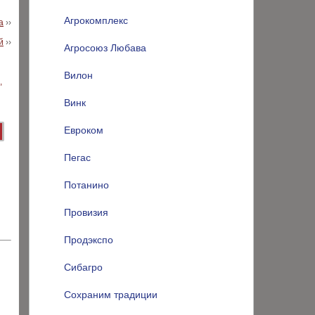
Агрокомплекс
а
››
й
››
Агросоюз Любава
Вилон
Винк
Евроком
Пегас
Потанино
Провизия
Продэкспо
Сибагро
Сохраним традиции