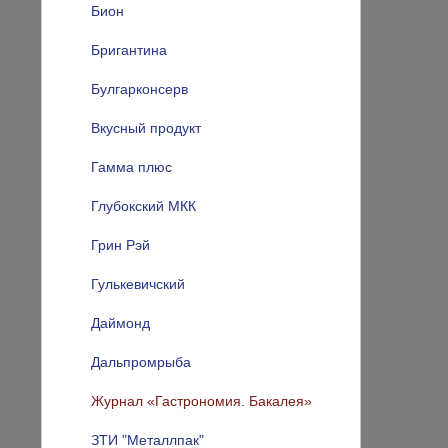
Бион
Бригантина
Булгарконсерв
Вкусный продукт
Гамма плюс
Глубокский МКК
Грин Рэй
Гулькевичский
Даймонд
Дальпромрыба
Журнал «Гастрономия. Бакалея»
ЗТИ "Металлпак"