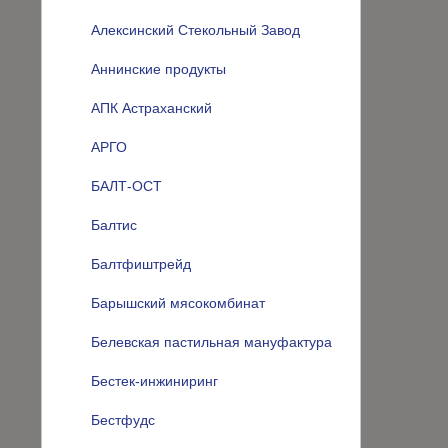
Алексинский Стекольный Завод
Аннинские продукты
АПК Астраханский
АРГО
БАЛТ-ОСТ
Балтис
Балтфиштрейд
Барышский мясокомбинат
Белевская пастильная мануфактура
Бестек-инжиниринг
Бестфудс