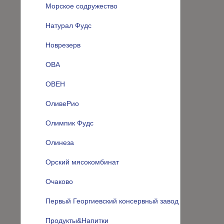
Морское содружество
Натурал Фудс
Новрезерв
ОВА
ОВЕН
ОливеРио
Олимпик Фудс
Олинеза
Орский мясокомбинат
Очаково
Первый Георгиевский консервный завод
Продукты&Напитки