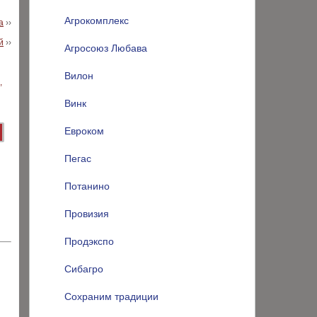
Агрокомплекс
а
››
й
››
Агросоюз Любава
Вилон
Винк
Евроком
Пегас
Потанино
Провизия
Продэкспо
Сибагро
Сохраним традиции