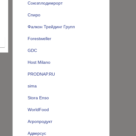
Союзплодимрорт
Спиро
Фалкон Трейдинг Групп
Forestweller
GDC
Host Milano
PRODNAP.RU
sima
Stora Enso
WorldFood
Агропродукт
Адверсус