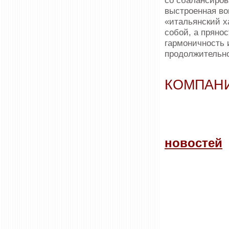
со сбалансиров
выстроенная во
«итальянский х
собой, а прянос
гармоничность 
продолжительно
КОМПАНИ
новостей