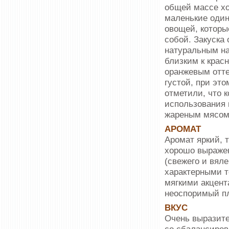
общей массе х
маленькие один
овощей, которы
собой. Закуска
натуральным н
близким к крас
оранжевым отте
густой, при эт
отметили, что 
использования 
жареным мясом
АРОМАТ
Аромат яркий, 
хорошо выражен
(свежего и вял
характерными т
мягкими акцент
неоспоримый пл
ВКУС
Очень выразите