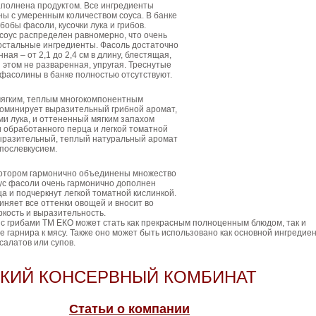
аполнена продуктом. Все ингредиенты
ы с умеренным количеством соуса. В банке
обы фасоли, кусочки лука и грибов.
соус распределен равномерно, что очень
остальные ингредиенты. Фасоль достаточно
ная – от 2,1 до 2,4 см в длину, блестящая,
и этом не разваренная, упругая. Треснутые
фасолины в банке полностью отсутствуют.
мягким, теплым многокомпонентным
доминирует выразительный грибной аромат,
и лука, и оттененный мягким запахом
 обработанного перца и легкой томатной
выразительный, теплый натуральный аромат
послевкусием.
 котором гармонично объединены множество
кус фасоли очень гармонично дополнен
ца и подчеркнут легкой томатной кислинкой.
няет все оттенки овощей и вносит во
ркость и выразительность.
 с грибами ТМ ЕКО может стать как прекрасным полноценным блюдом, так и
ве гарнира к мясу. Также оно может быть использовано как основной ингредие
салатов или супов.
КИЙ КОНСЕРВНЫЙ КОМБИНАТ
Статьи о компании