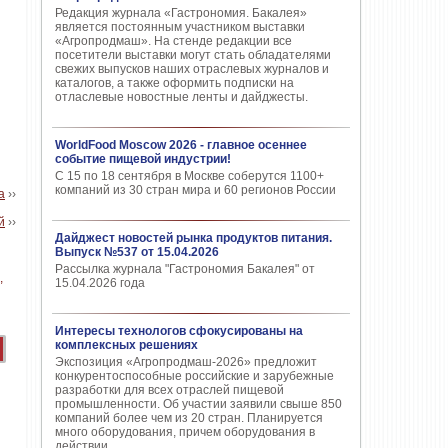
Редакция журнала «Гастрономия. Бакалея»
является постоянным участником выставки
«Агропродмаш». На стенде редакции все
посетители выставки могут стать обладателями
свежих выпусков наших отраслевых журналов и
каталогов, а также оформить подписки на
отласлевые новостные ленты и дайджесты.
WorldFood Moscow 2026 - главное осеннее
событие пищевой индустрии!
С 15 по 18 сентября в Москве соберутся 1100+
компаний из 30 стран мира и 60 регионов России
а
››
й
››
Дайджест новостей рынка продуктов питания.
Выпуск №537 от 15.04.2026
Рассылка журнала "Гастрономия Бакалея" от
15.04.2026 года
Интересы технологов сфокусированы на
комплексных решениях
Экспозиция «Агропродмаш-2026» предложит
конкурентоспособные российские и зарубежные
разработки для всех отраслей пищевой
промышленности. Об участии заявили свыше 850
компаний более чем из 20 стран. Планируется
много оборудования, причем оборудования в
действии