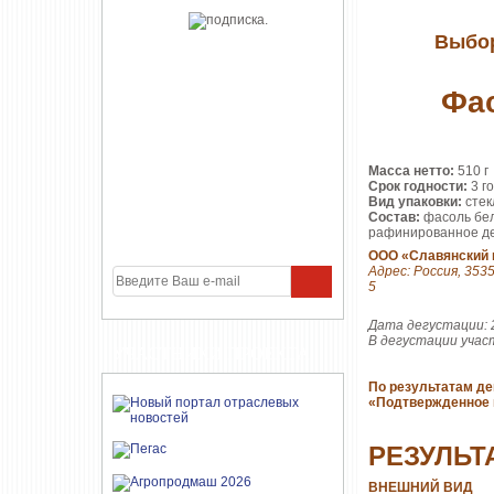
Выбор
Фас
Масса нетто:
510 г
Срок годности:
3 г
Вид упаковки:
стек
Состав:
фасоль бел
рафинированное дез
ООО «Славянский 
Адрес: Россия, 3535
5
Дата дегустации: 
В дегустации учас
УЧАСТНИКИ ПРОЕКТА
По результатам де
«Подтвержденное 
РЕЗУЛЬТ
ВНЕШНИЙ ВИД