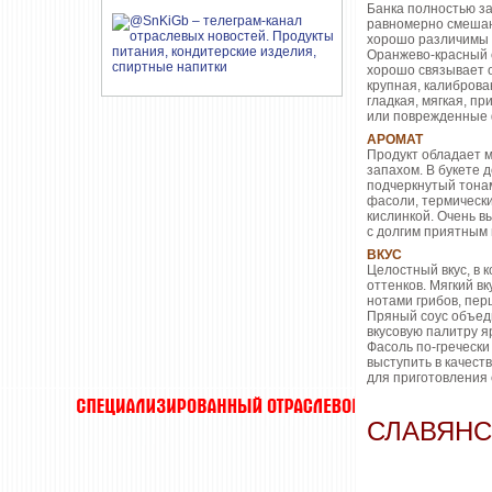
Банка полностью з
равномерно смешан
хорошо различимы б
Оранжево-красный 
хорошо связывает 
крупная, калиброван
гладкая, мягкая, пр
или поврежденные 
АРОМАТ
Продукт обладает 
запахом. В букете 
подчеркнутый тонам
фасоли, термически
кислинкой. Очень 
с долгим приятным 
ВКУС
Целостный вкус, в
оттенков. Мягкий в
нотами грибов, пер
Пряный соус объеди
вкусовую палитру я
Фасоль по-гречески
выступить в качест
для приготовления 
СЛАВЯНС