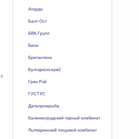
Атардо
Балт-Ост
БВК-Групп
Бион
Бригантина
Булгарконсерв2
 д.
Грин Рэй
ГУСТУС
Дальпромрыба
Калининградский тарный комбинат
Лыткаринский пищевой комбинат