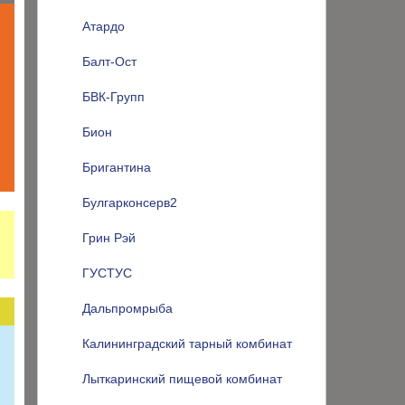
Атардо
Балт-Ост
БВК-Групп
Бион
Бригантина
Булгарконсерв2
Грин Рэй
ГУСТУС
Дальпромрыба
Калининградский тарный комбинат
Лыткаринский пищевой комбинат