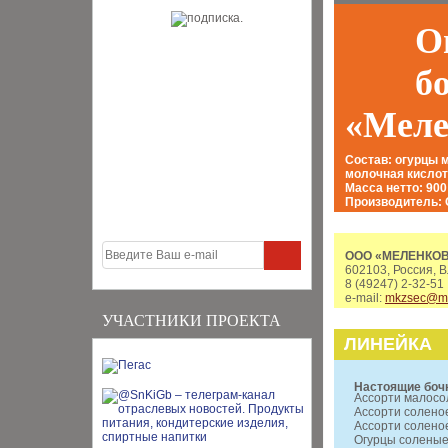
О
б
«Мел
Состав: огурцы м
молочная кислот
Масса нетто: 900 
Производитель
ООО «МЕЛЕНКО
602103, Россия, В
8 (49247) 2-32-51
e-mail:
mkzsec@ma
УЧАСТНИКИ ПРОЕКТА
ЛИНЕЙКА
Настоящие боч
Ассорти малосо
Ассорти соленое
Ассорти соленое
Огурцы солены