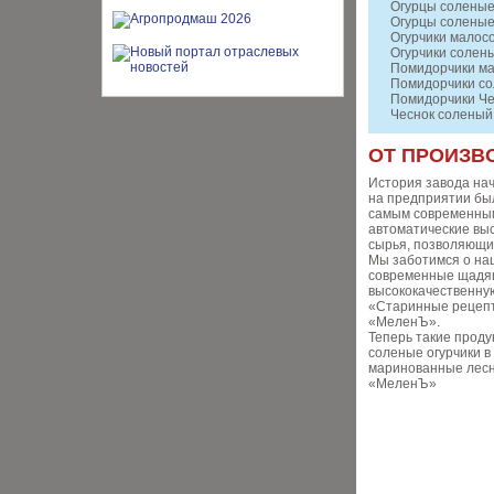
Огурцы соленые
Огурцы соленые
Огурчики малос
Огурчики солен
Помидорчики ма
Помидорчики со
Помидорчики Че
Чеснок соленый 
ОТ ПРОИЗВ
История завода нач
на предприятии бы
самым современным
автоматические выс
сырья, позволяющи
Мы заботимся о наш
современные щадящ
высококачественную
«Старинные рецепты
«МеленЪ».
Теперь такие проду
соленые огурчики в
маринованные лесны
«МеленЪ»