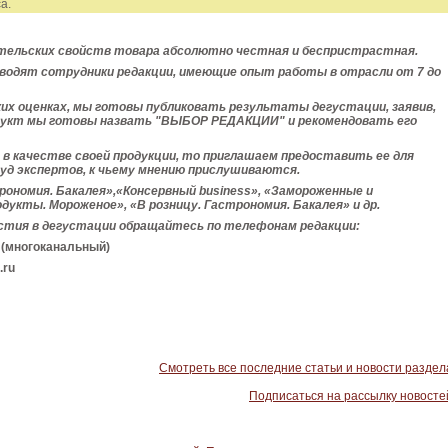
а.
тельских свойств товара абсолютно честная и беспристрастная.
водят сотрудники редакции, имеющие опыт работы в отрасли от 7 до
ких оценках, мы готовы публиковать результаты
дегустации, заявив,
дукт мы готовы назвать "ВЫБОР РЕДАКЦИИ" и рекомендовать его
 в качестве своей продукции, то приглашаем предоставить ее для
суд экспертов, к чьему мнению прислушиваются.
ономия. Бакалея»,
«Консервный business», «Замороженные и
дукты. Мороженое», «В розницу. Гастрономия. Бакалея»
и др.
стия в дегустации обращайтесь по телефонам редакции:
6 (многоканальный)
.ru
Смотреть все последние статьи и новости раздел
Подписаться на рассылку новосте