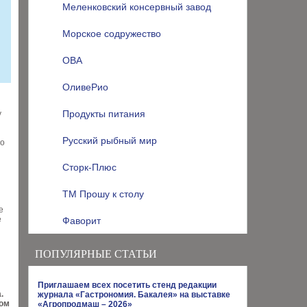
Меленковский консервный завод
Морское содружество
ОВА
ОливеРио
Продукты питания
у
Русский рыбный мир
го
Сторк-Плюс
ТМ Прошу к столу
е
е
Фаворит
ПОПУЛЯРНЫЕ СТАТЬИ
Приглашаем всех посетить стенд редакции
.
журнала «Гастрономия. Бакалея» на выставке
ом
«Агропродмаш – 2026»