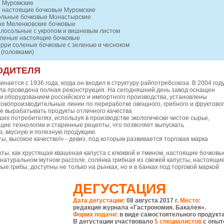
 Муромские
 настоящие бочковые Муромские
ольные бочковые Монастырские
ые Меленковские бочковые
лосольные с укропом и вишневым листом
леные настоящие бочковые
рри соленые бочковые с зеленью и чесноком
(головками)
ОДИТЕЛЯ
инается с 1936 года, когда он входил в структуру райпотребсоюза. В 2004 год
ла проведена полная реконструкция. На сегодняшний день завод оснащен
 оборудованием российского и импортного производства, установлены
окопроизводительные линии по переработке овощного, грибного и фруктово
е вырабатывать продукты отличного качества
их потребителях, используя в производстве экологически чистое сырье,
ие технологии и старинные рецепты, что позволяет выпускать
, вкусную и полезную продукцию.
, высокое качество!» - девиз, под которым развивается торговая марка
кты, как хрустящая квашеная капуста с клюквой и тмином, настоящие бочковы
 натуральном мутном рассоле, солянка грибная из свежей капусты, настоящи
е грибы, доступны не только на рынках, но и в банках под торговой маркой
ДЕГУСТАЦИЯ
Дата дегустации:
08 августа 2017 г.
Место:
редакция журнала «Гастрономия. Бакалея».
Форма подачи:
в виде самостоятельного продукта
В дегустации участвовало
5 специалистов
с опыт