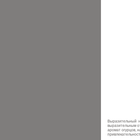
Выразительный н
выразительным от
аромат огурцов, 
привлекательност