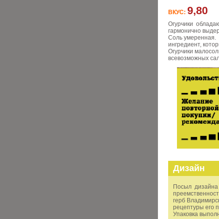
9,80
ВКУС:
Огурчики обладаю
гармонично выдер
Соль умеренная. 
ингредиент, кото
Огурчики малосол
всевозможных сал
Дизайн
Посыл дизайна 
преемственность
герб Владимирск
рецептуры его 
Упаковка выполн