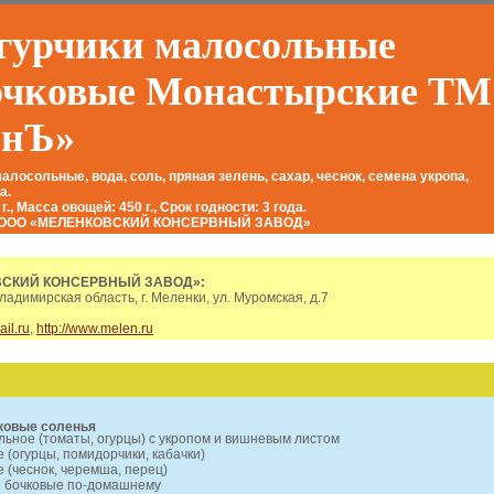
гурчики малосольные
очковые Монастырские ТМ
енЪ»
алосольные, вода, соль, пряная зелень, сахар, чеснок, семена укропа,
а.
г., Масса овощей: 450 г., Срок годности: 3 года.
: ООО «МЕЛЕНКОВСКИЙ КОНСЕРВНЫЙ ЗАВОД»
ВСКИЙ КОНСЕРВНЫЙ ЗАВОД»:
ладимирская область, г. Меленки, ул. Муромская, д.7
il.ru
,
http://www.melen.ru
ковые соленья
льное (томаты, огурцы) с укропом и вишневым листом
 (огурцы, помидорчики, кабачки)
 (чеснок, черемша, перец)
е бочковые по-домашнему