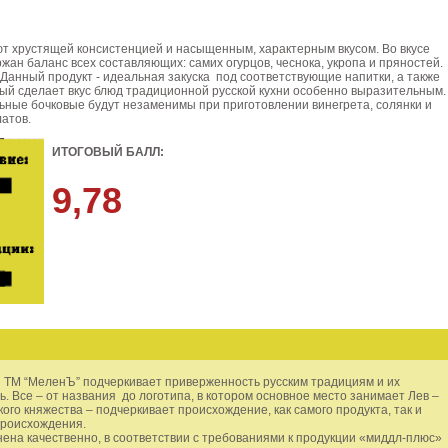
т хрустящей консистенцией и насыщенным, характерным вкусом. Во вкусе
жан баланс всех составляющих: самих огурцов, чеснока, укропа и пряностей.
Данный продукт - идеальная закуска под соответствующие напитки, а также
рый сделает вкус блюд традиционной русской кухни особенно выразительным.
ьные бочковые будут незаменимы при приготовлении винегрета, солянки и
атов.
ИТОГОВЫЙ БАЛЛ:
9,78
ТМ “МеленЪ” подчеркивает приверженность русским традициям и их
. Все – от названия до логотипа, в котором основное место занимает Лев –
ого княжества – подчеркивает происхождение, как самого продукта, так и
происхождения.
ена качественно, в соответствии с требованиями к продукции «миддл-плюс»