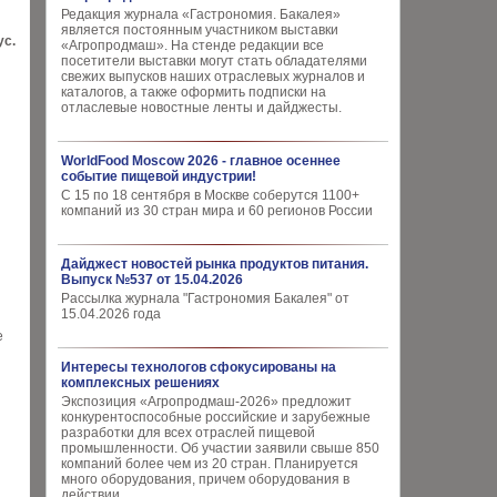
Редакция журнала «Гастрономия. Бакалея»
является постоянным участником выставки
ус.
«Агропродмаш». На стенде редакции все
посетители выставки могут стать обладателями
свежих выпусков наших отраслевых журналов и
каталогов, а также оформить подписки на
отласлевые новостные ленты и дайджесты.
WorldFood Moscow 2026 - главное осеннее
событие пищевой индустрии!
С 15 по 18 сентября в Москве соберутся 1100+
компаний из 30 стран мира и 60 регионов России
Дайджест новостей рынка продуктов питания.
Выпуск №537 от 15.04.2026
Рассылка журнала "Гастрономия Бакалея" от
15.04.2026 года
е
Интересы технологов сфокусированы на
комплексных решениях
Экспозиция «Агропродмаш-2026» предложит
конкурентоспособные российские и зарубежные
разработки для всех отраслей пищевой
промышленности. Об участии заявили свыше 850
компаний более чем из 20 стран. Планируется
много оборудования, причем оборудования в
действии