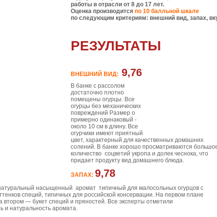
работы в отрасли от 8 до 17 лет.
Оценка производится
по 10 балльной шкале
по следующим критериям: внешний вид, запах, вк
РЕЗУЛЬТАТЫ
9,76
ВНЕШНИЙ ВИД:
В банке с рассолом
достаточно плотно
помещены огурцы. Все
огурцы без механических
повреждений Размер о
примерно одинаковый -
около 10 см в длину. Все
огурчики имеют приятный
цвет, характерный для качественных домашних
солений. В банке хорошо просматриваются большо
количество соцветий укропа и долек чеснока, что
придает продукту вид домашнего блюда.
9,78
ЗАПАХ:
атуральный насыщенный аромат типичный для малосольных огурцов с
тенков специй, типичных для российской консервации. На первом плане
на втором — букет специй и пряностей. Все эксперты отметили
ь и натуральность аромата.