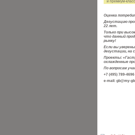
и премиум-класс
Оценка потреби
Дегустацию про
22 лет.
Только при высо
что данный про
рынку!
Если вы уверены
дегустации, на 
Проекты: «Гастр
охлажденные про
По вопросам уча
+7 (495) 789-469
e-mail: gb@my-gb