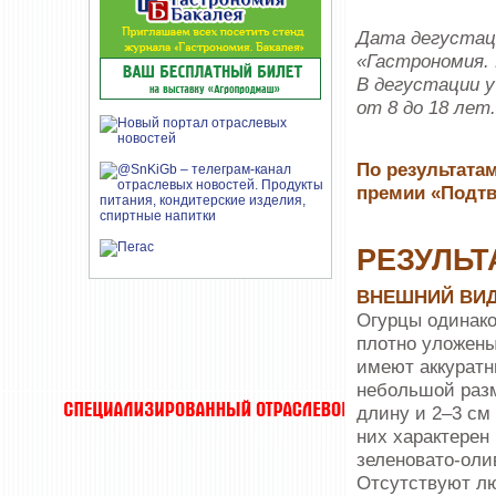
Дата дегустаци
«Гастрономия. 
В дегустации 
от 8 до 18 лет.
По результатам
премии «Подтв
РЕЗУЛЬТ
ВНЕШНИЙ ВИ
Огурцы одинако
плотно уложены
имеют аккуратн
небольшой разм
длину и 2–3 см
них характерен
зеленовато-оли
Отсутствуют л