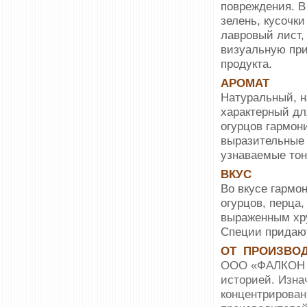
повреждения. В
зелень, кусочки
лавровый лист,
визуальную при
продукта.
АРОМАТ
Натуральный, 
характерный дл
огурцов гармон
выразительные о
узнаваемые тон
ВКУС
Во вкусе гармо
огурцов, перца
выраженным хру
Специи придают
ОТ ПРОИЗВО
ООО «ФАЛКОН Т
историей. Изна
концентрирован