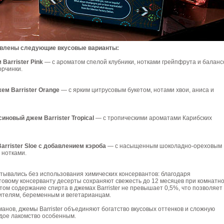
авлены следующие вкусовые варианты:
 Barrister Pink
— с ароматом спелой клубники, нотками грейпфрута и балан
орчинки.
ем Barrister Orange
— с ярким цитрусовым букетом, нотами хвои, аниса и
синовый джем Barrister Tropical
— с тропическими ароматами Карибских
arrister Sloe с добавлением кэроба
— с насыщенным шоколадно-ореховым
 нотками.
тывались без использования химических консервантов: благодаря
овому консерванту десерты сохраняют свежесть до 12 месяцев при комнатн
том содержание спирта в джемах Barrister не превышает 0,5%, что позволяет
дителям, беременным и вегетарианцам.
анов, джемы Barrister объединяют богатство вкусовых оттенков и сложную
ждое лакомство особенным.