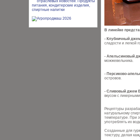
В линейке предст
- Клубничный джем
сладости и легкой г
- Апельсиновый дж
можжевельника.
- Персиково-апель
островов.
- Сливовый джем B
вкусом с ликерными
Рецептуры разраба
натуральному спирт
температуре. При э
употреблять их во
Созданные для гурм
текстуру, делая ка