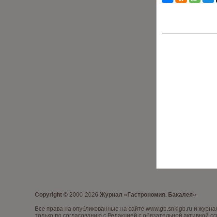
Copyright ©
2000-2026
Журнал «Гастрономия. Бакалея»
Все права на опубликованные на сайте www.gb.snkigb.ru и жур
только по согласованию с Редакцией с обязательной активной сс