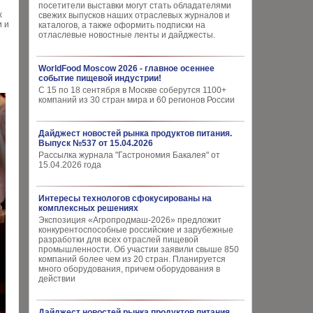
посетители выставки могут стать обладателями
х
свежих выпусков наших отраслевых журналов и
и и
каталогов, а также оформить подписки на
отласлевые новостные ленты и дайджесты.
WorldFood Moscow 2026 - главное осеннее
событие пищевой индустрии!
С 15 по 18 сентября в Москве соберутся 1100+
компаний из 30 стран мира и 60 регионов России
Дайджест новостей рынка продуктов питания.
Выпуск №537 от 15.04.2026
Рассылка журнала "Гастрономия Бакалея" от
15.04.2026 года
Интересы технологов сфокусированы на
комплексных решениях
Экспозиция «Агропродмаш-2026» предложит
конкурентоспособные российские и зарубежные
разработки для всех отраслей пищевой
промышленности. Об участии заявили свыше 850
компаний более чем из 20 стран. Планируется
много оборудования, причем оборудования в
действии
Дайджест новостей рынка продуктов питания.