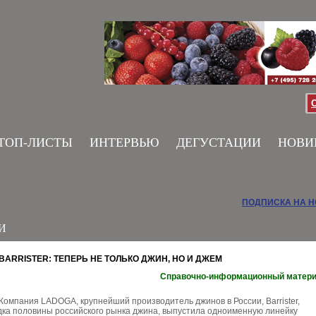
ТОП-ЛИСТЫ
ИНТЕРВЬЮ
ДЕГУСТАЦИИ
НОВИ
ПОДПИСКА НА 
И
BARRISTER: ТЕПЕРЬ НЕ ТОЛЬКО ДЖИН, НО И ДЖЕМ
Справочно-информационный матер
Компания LADOGA, крупнейший производитель джинов в России, Barrister,
ка половины российского рынка джина, выпустила одноименную линейку