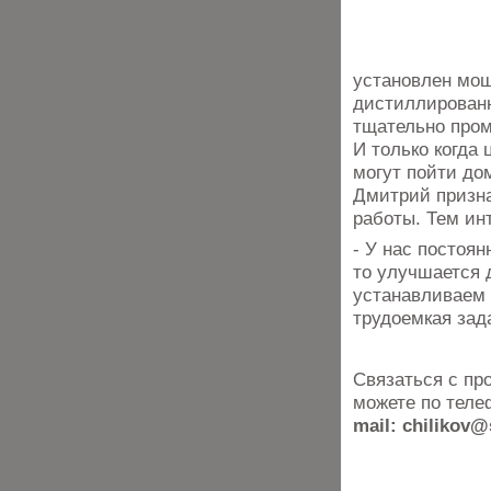
установлен мощ
дистиллированн
тщательно пром
И только когда
могут пойти до
Дмитрий призна
работы. Тем ин
- У нас постоя
то улучшается 
устанавливаем 
трудоемкая зад
Связаться с пр
можете по тел
mail: chilikov@