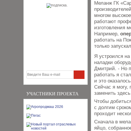
Меланж ГК «Сар
производителей
многом высокое
работают профе
изготовления м
Например,
опе
работать на По
только запускал
Я устроился на
наладки оборуд
Дмитрий. - Но п
работать я стал
и это оказалось
Сейчас я могу,
заменить здесь
УЧАСТНИКИ ПРОЕКТА
Чтобы добиться
с долгим сроко
проходит неско
Сначала в мела
яйцо, собранно