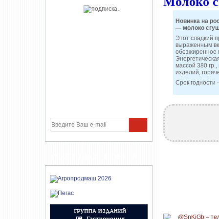
Молоко с
Новинка на ро
— молоко сгущ
Этот сладкий п
выраженным вку
обезжиренное м
Энергетическая
массой 380 гр.
изделий, горяч
Срок годности 
УЧАСТНИКИ ПРОЕКТА