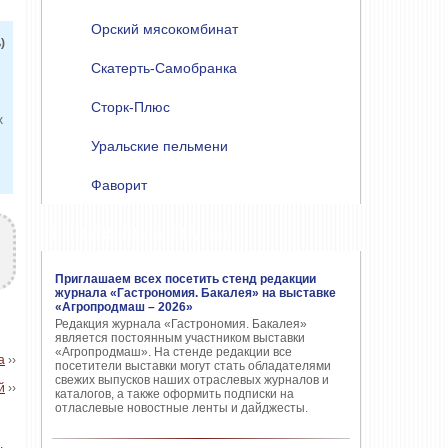
Орский мясокомбинат
)
Скатерть-Самобранка
Сторк-Плюс
х
Уральские пельмени
Фаворит
ПОПУЛЯРНЫЕ СТАТЬИ
Приглашаем всех посетить стенд редакции
журнала «Гастрономия. Бакалея» на выставке
«Агропродмаш – 2026»
Редакция журнала «Гастрономия. Бакалея»
является постоянным участником выставки
«Агропродмаш». На стенде редакции все
а
››
посетители выставки могут стать обладателями
свежих выпусков наших отраслевых журналов и
й
››
каталогов, а также оформить подписки на
отласлевые новостные ленты и дайджесты.