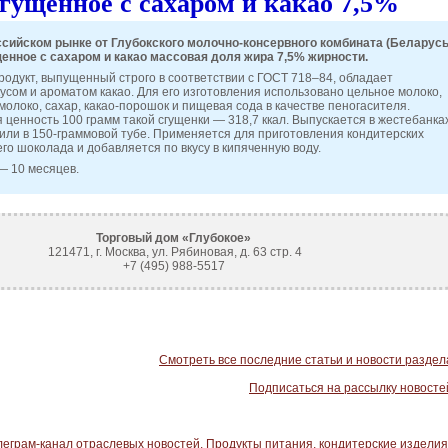
гущенное с сахаром и какао 7,5%
ссийском рынке от Глубокского молочно-консервного комбината (Беларусь
енное с сахаром и какао массовая доля жира 7,5% жирности.
родукт, выпущенный строго в соответствии с ГОСТ 718–84, обладает
сом и ароматом какао. Для его изготовления использовано цельное молоко,
олоко, сахар, какао-порошок и пищевая сода в качестве пеногасителя.
 ценность 100 грамм такой сгущенки — 318,7 ккал. Выпускается в жестебанка
, или в 150-граммовой тубе. Применяется для приготовления кондитерских
его шоколада и добавляется по вкусу в кипяченную воду.
— 10 месяцев.
Торговый дом «Глубокое»
121471, г. Москва, ул. Рябиновая, д. 63 стр. 4
+7 (495) 988-5517
Смотреть все последние статьи и новости раздел
Подписаться на рассылку новосте