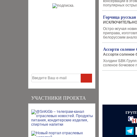
консервации в это
популярных острых 
Горчица русская
ИСКЛЮЧИТЕЛЬНО
Остро-жгучая нови
приправа, изготов
белорусским анало
Ассорти соленое
Ассорти соленое 
Холдинг БВК-Групп
соленое бочковое
УЧАСТНИКИ ПРОЕКТА