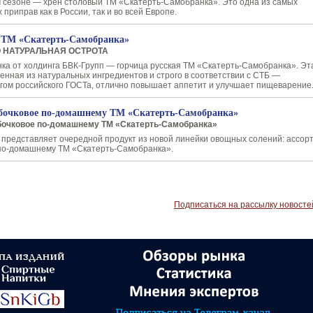
м сезоне — хрен столовый ТМ «Скатерть-Самобранка». Это одна из самых
приправ как в России, так и во всей Европе.
 ТМ «Скатерть-Самобранка»
 НАТУРАЛЬНАЯ ОСТРОТА
нка от холдинга БВК-Групп — горчица русская ТМ «Скатерть-Самобранка». Эт
ленная из натуральных ингредиентов и строго в соответствии с СТБ —
гом российского ГОСТа, отлично повышает аппетит и улучшает пищеварение
 бочковое по-домашнему ТМ «Скатерть-Самобранка»
бочковое по-домашнему ТМ «Скатерть-Самобранка»
представляет очередной продукт из новой линейки овощных солений: ассор
 по-домашнему ТМ «Скатерть-Самобранка».
Подписаться на рассылку новосте