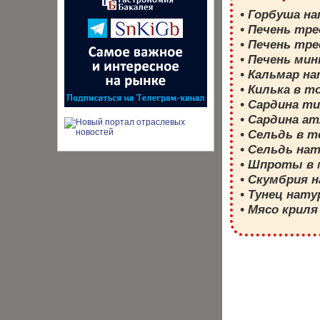
• Горбуша н
• Печень тр
• Печень тр
• Печень ми
• Кальмар н
• Килька в 
• Сардина т
• Сардина а
• Сельдь в 
• Сельдь на
• Шпроты в 
• Скумбрия 
• Тунец нат
• Мясо крил