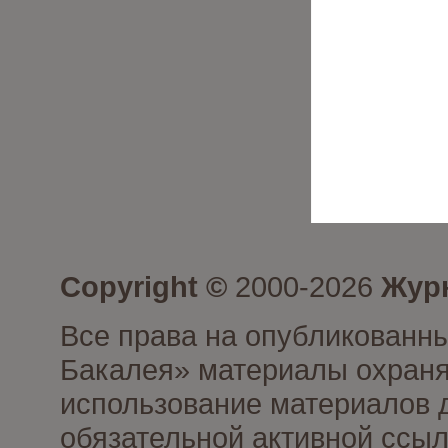
Copyright ©
2000-2026
Журн
Все права на опубликованны
Бакалея» материалы охраня
использование материалов д
обязательной активной ссыл