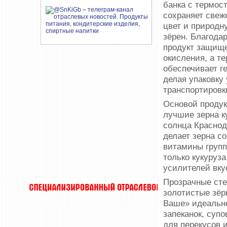
банка с термос
сохраняет свеж
цвет и природн
зёрен. Благодар
продукт защище
окисления, а т
обеспечивает г
делая упаковку
транспортировк
Основой продук
лучшие зерна к
солнца Краснод
делает зерна с
витамины групп
только кукуруза
усилителей вку
Прозрачные сте
золотистые зёр
Ваше» идеально
запеканок, супо
для перекусов 