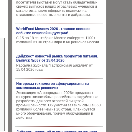
посетители выставки могут стать обладателями
свежих выпусков наших отраслевых журналов и
каталогов, а также оформить подписки на
отласлевые новостные ленты и дайджесты.
WorldFood Moscow 2026 - главное осеннее
событие пищевой индустрии!
С 15 по 18 сентября в Москве соберутся 1100+
компаний из 30 стран мира и 60 регионов России
Дайджест новостей рынка продуктов питания.
Выпуск №537 от 15.04.2026
Рассылка журнала "Гастрономия Бакалея" от
15.04.2026 года
Интересы технологов сфокусированы на
комплексных решениях
Экспозиция «Агропродмаш-2026» предложит
конкурентоспособные российские и зарубежные
разработки для всех отраслей пищевой
промышленности. Об участии заявили свыше 850
компаний более чем из 20 стран. Планируется
много оборудования, причем оборудования в
действии
Дайджест новостей рынка продуктов питания.