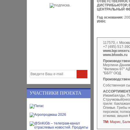
ОТВЕТСТВЕННОС
ДИСТРИБЬЮТОР, 
ЦЕНТРАЛЬНЫЙ Ф
Год основания:
20
ИНН:
117570, г. Москв
+7 (495) 517-39
www.bgconserv
www.bfoods.ru
Производствен
Мерлини-Даним
"Филикон-97" А
"ББП" ООД
Производствен
Собственная с
АССОРТИМЕНТ
УЧАСТНИКИ ПРОЕКТА
Имамбаялды, Пе
Стручковый(нео
гриле: баклажан
Оливье. Грибы н
персиков; попко
отжима: вишня М
ТМ:
Марис, Бал