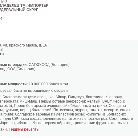
ТЬЮ
ВЛАДЕЛЕЦ ТМ, ИМПОРТЕР
ЕДЕРАЛЬНЫЙ ОКРУГ
04
а, ул. Красного Маяка, д. 16
03
.ru
ные площадки:
САТКО ООД (Болгария)
онд ООД (Болгария)
Д
ные мощности:
10 000 000 банок в год
ырьевая база по выращиванию овощей
:
Болгарские закуски овощные: Айвар, Пинджур, Лютеница, Кьопоолу,
пероната Миш-Маш. Перцы острые феферони: желтый, BABY, черри;
стрый); Перец болгарский очищенный обжаренный на гриле. Овощи на
ы, цуккини, перец болгарский. Патиссоны, огурцы, томаты, ассорти, салат
а гриле; болгарское варенье из лепестков розы; компоты из болгарских
рн для СВЧ; соки восстановленные,напиток из лепестков роз. Соки прямого
орелло, яблоко, яблоко-персик-абрикос, тропические фрукты, апельсин.
кани, Тёщины рецепты