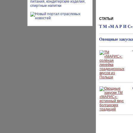
СТАТЬИ
Т М «М А Р И С»
Овощные закуски