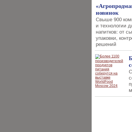
«Агропродмаш
новинок
Свыше 900 комп
и технологии д
напитков: от сы
упаковки, конт
решений
Б
с
С
с
п
м