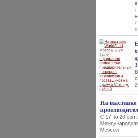
в
с
н
с
п
Н
о
д
3
В
о
2
На выставке 
производител
С 17 по 20 сен
Международная
Moscow