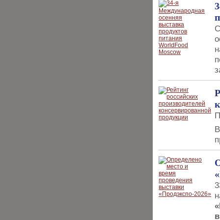
3
п
С
о
н
п
з
Р
к
П
В
п
О
«
3
н
«
в