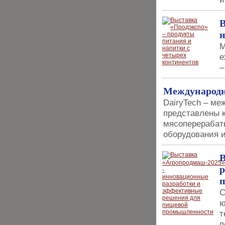
В
н
М
е
–
Международн
DairyTech – ме
представлены 
мясоперерабат
оборудования и
В
р
С
ю
т
п