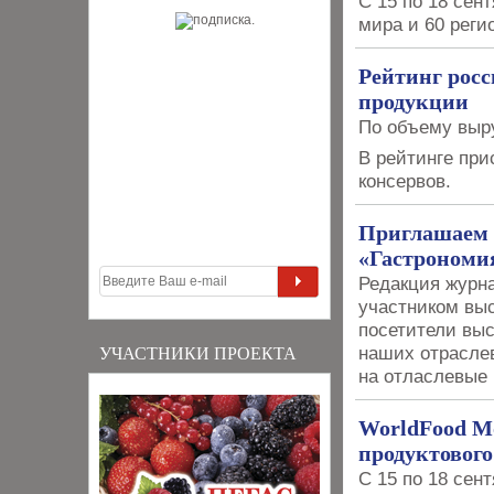
С 15 по 18 сен
мира и 60 реги
Рейтинг рос
продукции
По объему выру
В рейтинге при
консервов.
Приглашаем 
«Гастрономия
Редакция журн
участником выс
посетители выс
наших отраслев
УЧАСТНИКИ ПРОЕКТА
на отласлевые
WorldFood Mo
продуктовог
С 15 по 18 сен