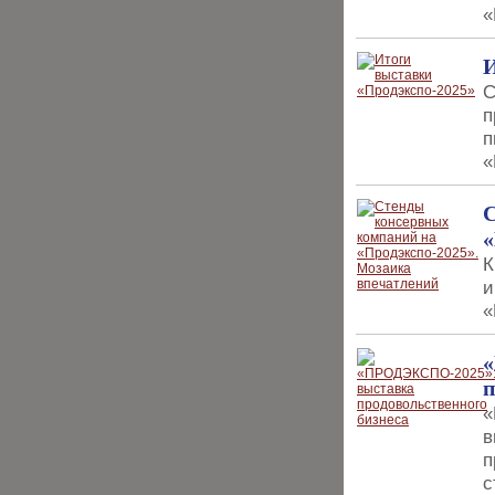
«
И
С
п
п
«
С
«
К
и
«
п
«
в
п
с