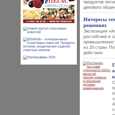
продуктов пит
делового обще
Интересы те
решениях
Экспозиция «А
российские и з
промышленност
из 20 стран. П
действии
П
о
С
п
п
«
А
с
и