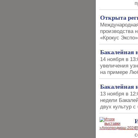
п
Открыта реги
Международная 
производства н
«Крокус Экспо»
Бакалейная н
14 ноября в 13
увеличения узн
на примере Лю
Бакалейная н
13 ноября в 12
недели Бакалей
двух культур с
И
C
с