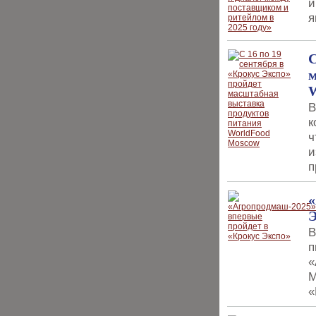
и
я
С
м
W
В
к
ч
и
п
«
Э
В
п
«
М
«