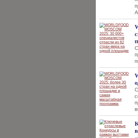
п
А
с
С
п
п
о
С
с
п
в
К
в
«