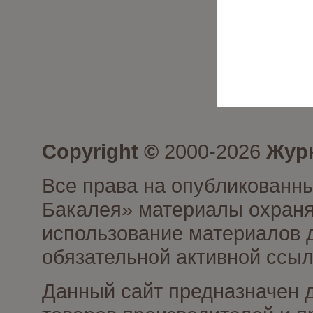
Copyright ©
2000-2026
Журн
Все права на опубликованны
Бакалея» материалы охраня
использование материалов д
обязательной активной ссыл
Данный сайт предназначен 