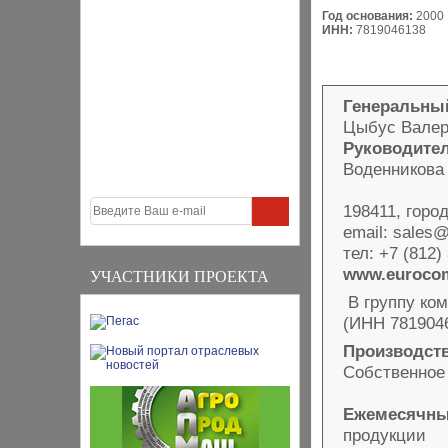
Год основания:
2000
ИНН:
7819046138
Генеральны
Цыбус Валер
Руководител
Воденникова
198411, город
email: sales
тел: +7 (812)
www.eurocom
УЧАСТНИКИ ПРОЕКТА
В группу ко
(ИНН 781904
Производст
Собственное 
Ежемесячны
продукции