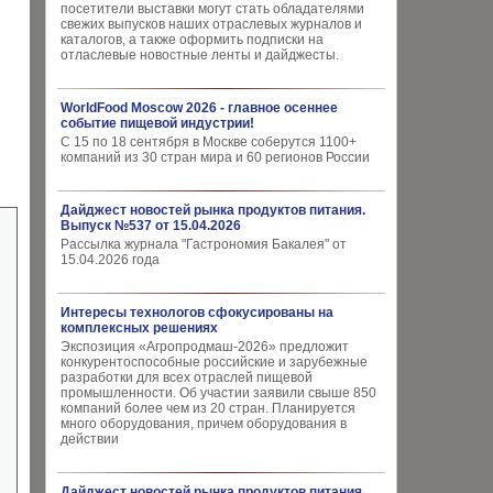
посетители выставки могут стать обладателями
свежих выпусков наших отраслевых журналов и
каталогов, а также оформить подписки на
отласлевые новостные ленты и дайджесты.
WorldFood Moscow 2026 - главное осеннее
событие пищевой индустрии!
С 15 по 18 сентября в Москве соберутся 1100+
компаний из 30 стран мира и 60 регионов России
Дайджест новостей рынка продуктов питания.
Выпуск №537 от 15.04.2026
Рассылка журнала "Гастрономия Бакалея" от
15.04.2026 года
Интересы технологов сфокусированы на
комплексных решениях
Экспозиция «Агропродмаш-2026» предложит
конкурентоспособные российские и зарубежные
разработки для всех отраслей пищевой
промышленности. Об участии заявили свыше 850
компаний более чем из 20 стран. Планируется
много оборудования, причем оборудования в
действии
Дайджест новостей рынка продуктов питания.