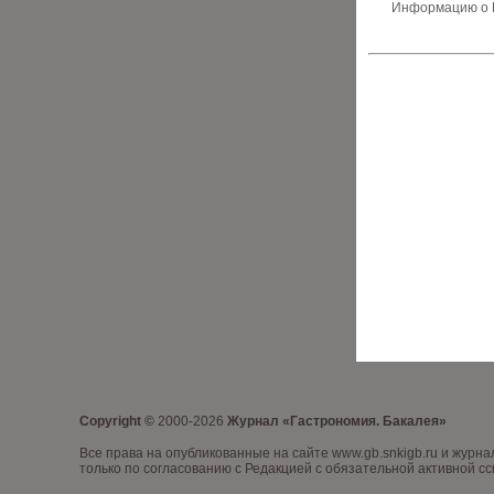
Информацию о В
Copyright ©
2000-2026
Журнал «Гастрономия. Бакалея»
Все права на опубликованные на сайте www.gb.snkigb.ru и жур
только по согласованию с Редакцией с обязательной активной сс