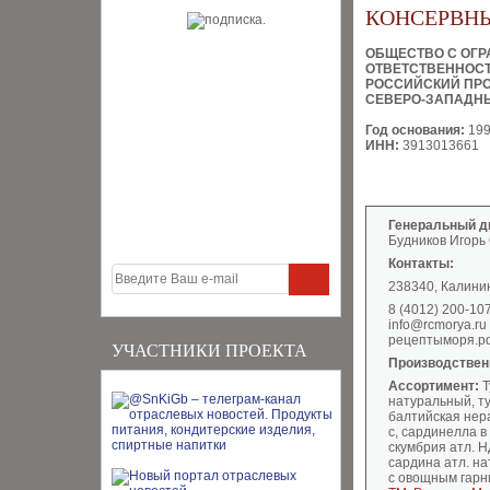
КОНСЕРВН
ОБЩЕСТВО С ОГ
ОТВЕТСТВЕННОС
РОССИЙСКИЙ ПР
СЕВЕРО-ЗАПАДН
Год основания:
19
ИНН:
3913013661
Генеральный д
Будников Игорь
Контакты:
238340, Калинин
8 (4012) 200-10
info@rcmorya.ru
рецептыморя.р
УЧАСТНИКИ ПРОЕКТА
Производствен
Ассортимент:
Т
натуральный, ту
балтийская нера
с, сардинелла в
скумбрия атл. Н
сардина атл. на
с овощным гарни