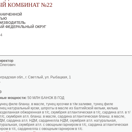
ЫЙ КОМБИНАТ №22
РАНИЧЕННОЙ
ТЬЮ
ОИЗВОДИТЕЛЬ
ЫЙ ФЕДЕРАЛЬНЫЙ ОКРУГ
94
иректор
 Олегович
градская обл., г. Светлый, ул. Рыбацкая, 1
7
ф
ные мощности:
50 МЛН БАНОК В ГОД
унец филе бланш. в масле, тунец кусочки в т/м заливке, тунец филе
нец натуральный куски, шпроты в масле из балтийской кильки, килька
зделанная обжаренная в т/с, скумбрия атлантическая в т/с, сардина атл. в т/
 т/с, скумбрия атл. бланш. в масле, сардина атлантическая бланш. в масле,
ДМ, сардина атл. НДМ, сардинелла НДМ, скумбрия атл. натуральная,
туральная, скумбрия атл. с овощным гарниром в т/с, сардина атлантическая
ром в т/с, сардинелла с овощным гарниром в т/с.