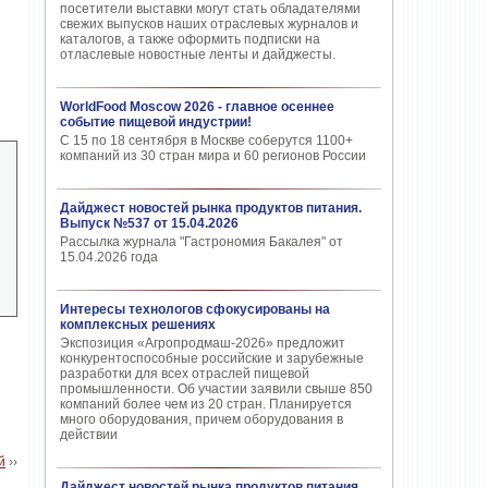
посетители выставки могут стать обладателями
свежих выпусков наших отраслевых журналов и
каталогов, а также оформить подписки на
отласлевые новостные ленты и дайджесты.
WorldFood Moscow 2026 - главное осеннее
событие пищевой индустрии!
С 15 по 18 сентября в Москве соберутся 1100+
компаний из 30 стран мира и 60 регионов России
Дайджест новостей рынка продуктов питания.
Выпуск №537 от 15.04.2026
Рассылка журнала "Гастрономия Бакалея" от
15.04.2026 года
Интересы технологов сфокусированы на
комплексных решениях
Экспозиция «Агропродмаш-2026» предложит
конкурентоспособные российские и зарубежные
разработки для всех отраслей пищевой
промышленности. Об участии заявили свыше 850
компаний более чем из 20 стран. Планируется
много оборудования, причем оборудования в
действии
й
››
Дайджест новостей рынка продуктов питания.