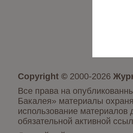
Copyright ©
2000-2026
Журн
Все права на опубликованны
Бакалея» материалы охраня
использование материалов д
обязательной активной ссыл