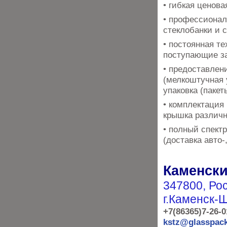
​• гибкая ценов
​• профессиона
стеклобанки и 
​• постоянная т
поступающие з
​• предоставле
(мелкоштучная 
упаковка (пакет
​• комплектаци
крышка различн
​• полный спект
(доставка авто-
Каменски
347800, Рос
г.Каменск-Ш
+7(86365)7-26-0
kstz@glasspack