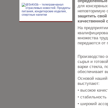
определенные 
для консервных
неповторимую о
защитить свой
качественной 
На предприятии
квалифицирова
множества труд
передаются от 
Производство о
сырья и готово
варки стекла, п
обеспечивает в
Основой нашей 
выступают:
​• высокое каче
​• стабильность
​• широкий асс