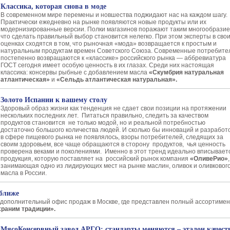
Классика, которая снова в моде
В современном мире перемены и новшества поджидают нас на каждом шагу.
Практически ежедневно на рынке появляются новые продукты или их
модернизированные версии. Полки магазинов поражают таким многообразие
что сделать правильный выбор становится нелегко. При этом эксперты в сво
оценках сходятся в том, что рыночная «мода» возвращается к простым и
натуральным продуктам времен Советского Союза. Современные потребите
постепенно возвращаются к «классике» российского рынка — аббревиатура
ГОСТ сегодня имеет особую ценность в их глазах. Среди них настоящая
классика: консервы рыбные с добавлением масла
«Скумбрия натуральная
атлантическая»
и
«Сельдь атлантическая натуральная».
Золото Испании к вашему столу
Здоровый образ жизни как тенденция не сдает свои позиции на протяжении
нескольких последних лет. Питаться правильно, следить за качеством
продуктов становится не только модой, но и реальной потребностью
достаточно большого количества людей. И сколько бы инноваций и разработ
в сфере пищевого рынка не появлялось, взоры потребителей, следящих за
своим здоровьем, все чаще обращаются в сторону продуктов, чья ценность
проверена веками и поколениями. Именно в этот тренд идеально вписывает
продукция, которую поставляет на российский рынок компания
«ОливеРио»
,
занимающая одно из лидирующих мест на рынке маслин, оливок и оливковог
масла в России.
ближе
дополнительный офис продаж в Москве, где представлен полный ассортимен
раним традиции».
МясоКонсервный завод АРГО: стандарты меняются – эталон качест