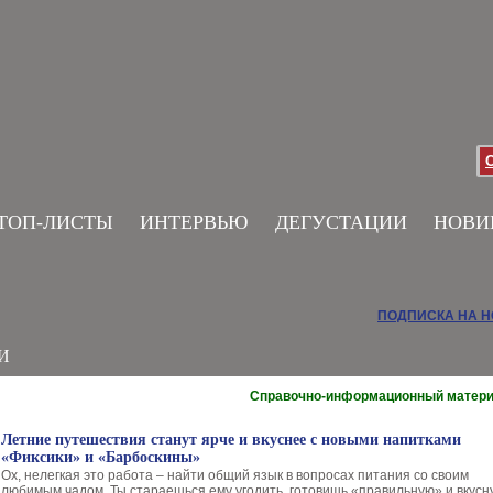
ТОП-ЛИСТЫ
ИНТЕРВЬЮ
ДЕГУСТАЦИИ
НОВИ
ПОДПИСКА НА 
И
Справочно-информационный матер
Летние путешествия станут ярче и вкуснее с новыми напитками
«Фиксики» и «Барбоскины»
Ох, нелегкая это работа – найти общий язык в вопросах питания со своим
любимым чадом. Ты стараешься ему угодить, готовишь «правильную» и вкусн