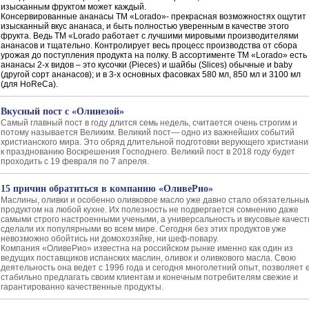
изысканным фруктом может каждый.
Консервированные ананасы ТМ «Lorado»- прекрасная возможностях ощутит
изысканный вкус ананаса, и быть полностью уверенным в качестве этого
фрукта. Ведь ТМ «Lorado работает с лучшими мировыми производителями
ананасов и тщательно. Контролирует весь процесс производства от сбора
урожая до поступления продукта на полку. В ассортименте ТМ «Lorado» есть
ананасы 2-х видов – это кусочки (Pieces) и шайбы (Slices) обычные и baby
(другой сорт ананасов); и в 3-х основных фасовках 580 мл, 850 мл и 3100 мл
(для HoReCa).
Вкусный пост с «Олинезой»
Самый главный пост в году длится семь недель, считается очень строгим и
потому называется Великим. Великий пост— одно из важнейших событий
христианского мира. Это обряд длительной подготовки верующего христиан
к празднованию Воскрешения Господнего. Великий пост в 2018 году будет
проходить с 19 февраля по 7 апреля.
15 причин обратиться в компанию «ОливеРио»
Маслины, оливки и особенно оливковое масло уже давно стало обязательны
продуктом на любой кухне. Их полезность не подвергается сомнению даже
самыми строго настроенными учеными, а универсальность и вкусовые качест
сделали их популярными во всем мире. Сегодня без этих продуктов уже
невозможно обойтись ни домохозяйке, ни шеф-повару.
Компания «ОливеРио» известна на российском рынке именно как один из
ведущих поставщиков испанских маслин, оливок и оливкового масла. Свою
деятельность она ведет с 1996 года и сегодня многолетний опыт, позволяет 
стабильно предлагать своим клиентам и конечным потребителям свежие и
гарантированно качественные продукты.