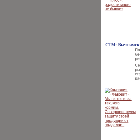
СТМ: Вьетнамски
Пл
бе
ри
Се
ры
ст
ра