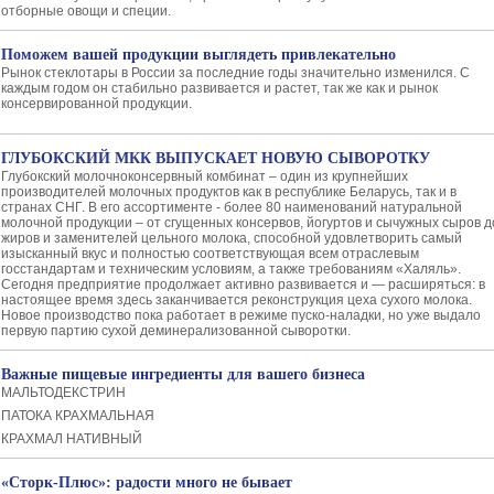
отборные овощи и специи.
Поможем вашей продукции выглядеть привлекательно
Рынок стеклотары в России за последние годы значительно изменился. С
каждым годом он стабильно развивается и растет, так же как и рынок
консервированной продукции.
ГЛУБОКСКИЙ МКК ВЫПУСКАЕТ НОВУЮ СЫВОРОТКУ
Глубокский молочноконсервный комбинат – один из крупнейших
производителей молочных продуктов как в республике Беларусь, так и в
странах СНГ. В его ассортименте - более 80 наименований натуральной
молочной продукции – от сгущенных консервов, йогуртов и сычужных сыров д
жиров и заменителей цельного молока, способной удовлетворить самый
изысканный вкус и полностью соответствующая всем отраслевым
госстандартам и техническим условиям, а также требованиям «Халяль».
Сегодня предприятие продолжает активно развивается и — расширяться: в
настоящее время здесь заканчивается реконструкция цеха сухого молока.
Новое производство пока работает в режиме пуско-наладки, но уже выдало
первую партию сухой деминерализованной сыворотки.
Важные пищевые ингредиенты для вашего бизнеса
МАЛЬТОДЕКСТРИН
ПАТОКА КРАХМАЛЬНАЯ
КРАХМАЛ НАТИВНЫЙ
«Сторк-Плюс»: радости много не бывает