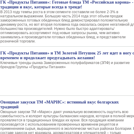
ГК «Продукты Питания»: Готовые блюда ТМ «Российская корона» -
традиции и вкус, которые всегда в тренде!
В 2013 году темпы роста в этом сегменте составили не более 2-3% в
натуральном выражении. Большую часть 2014 года этот объем продаж
замороженных готовых обеденных блюд демонстрировал положительную
динамику роста, но вот вторая половина года оказалась скорее негативной д
большинства производителей. Нужно было быстро адаптировать/
оптимизировать ассортимент под новые запросы рынка, чем активно
занимались и производители готовых обеденных блюд, и представители
розничной торговли.
ГК «Продукты Питания» и ТМ Золотой Петушок 25 лет идет в ногу 
временем и продолжает предугадывать желания!
Ключевые тренды рынка Замороженных полуфабрикатов (ЗПФ) и развитие
брендов Группы «Продукты Питания»
Овощные закуски ТМ «МАРИС»: истинный вкус болгарских
традиций
Овощные закуски ТМ «Марис» дают уникальную возможность ощутить всю
самобытность и колорит культуры балканских народов, которая в полной мер
проявляется в традиционных блюдах их кухни. Вся продукция компании
производится с использованием проверенных временем рецептов и
применением сырья, выращенного в экологически чистых районах Болгарии. 
составе закусок нет крахмала, ароматизаторв и улучшителей – только