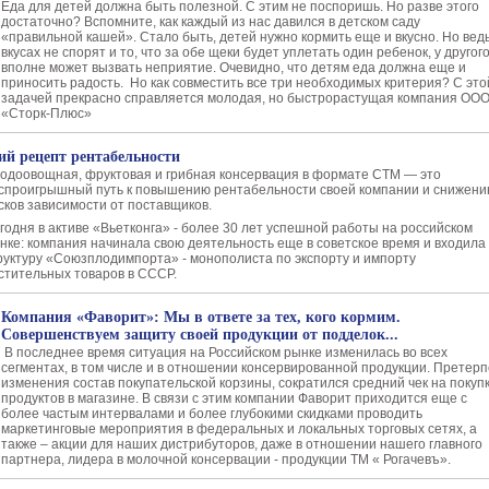
Еда для детей должна быть полезной. С этим не поспоришь. Но разве этого
достаточно? Вспомните, как каждый из нас давился в детском саду
«правильной кашей». Стало быть, детей нужно кормить еще и вкусно. Но ведь
вкусах не спорят и то, что за обе щеки будет уплетать один ребенок, у другог
вполне может вызвать неприятие. Очевидно, что детям еда должна еще и
приносить радость. Но как совместить все три необходимых критерия? С это
задачей прекрасно справляется молодая, но быстрорастущая компания ОО
«Сторк-Плюс»
й рецепт рентабельности
одоовощная, фруктовая и грибная консервация в формате СТМ — это
спроигрышный путь к повышению рентабельности своей компании и снижен
сков зависимости от поставщиков.
годня в активе «Вьетконга» - более 30 лет успешной работы на российском
нке: компания начинала свою деятельность еще в советское время и входила 
руктуру «Союзплодимпорта» - монополиста по экспорту и импорту
стительных товаров в СССР.
Компания «Фаворит»: Мы в ответе за тех, кого кормим.
Совершенствуем защиту своей продукции от подделок...
В последнее время ситуация на Российском рынке изменилась во всех
сегментах, в том числе и в отношении консервированной продукции. Претер
изменения состав покупательской корзины, сократился средний чек на покуп
продуктов в магазине. В связи с этим компании Фаворит приходится еще с
более частым интервалами и более глубокими скидками проводить
маркетинговые мероприятия в федеральных и локальных торговых сетях, а
также – акции для наших дистрибуторов, даже в отношении нашего главного
партнера, лидера в молочной консервации - продукции ТМ « Рогачевъ».