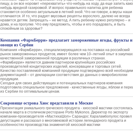
пищу, а он все норовит «перехватить» что-нибудь на ходу, да еще запить како
нибудь вредной газировкой. И вопрос правильного напитка для ребенка
становится особенно актуальным в летний зной. Что ни говори, а вкусы наши
отличаются. И то, что радует вкусовые рецепты взрослого, далеко не всегда
нравится детям. Запрещать – не метод. А пить ребенку нужно регулярно – и
дома, и на прогулке. Что ему предложить, чтобы и его порадовать, и быть
спокойным за здоровье?
Компания «ФармБерри» предлагает замороженные ягоды, фрукты и
овощи из Сербии
Компания «ФармБерри», специализирующаяся на поставках на российский
рынок замороженных продуктов, имеет более чем 10–летний опыт в закупках
качественной замороженной продукции в различных странах.
«ФармБерри» является давним партнером крупнейших российских
производителей кондитерских изделий, консервации и торговых сетей.
Качество поставляемой компанией продукции подтверждено всей необходи
документацией – от декларации соответствия до данных о микробиологии
продукции.
Сегодня для своих действующих и потенциальных партнеров компания
подготовила специальное предложение - качественные ягоды, яблоки и пере
из Сербии по оптимальным ценам.
Сокровище острова Хиос представили в Москве
Презентация уникального греческого продукта - хиосской мастики состоялась
начале марта в столичном ресторане Porto Mykonos. Директор по экспорту
компании-производителя «МастихаШоп» Сарандос Хараламбопулос провел
дегустацию и рассказал о многовековой истории легендарного продукта и
особенностях производства знаменитой хиосской мастики