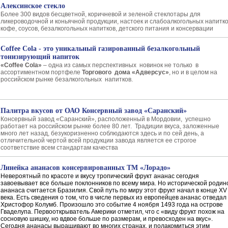
Алексинское стекло
Более 300 видов бесцветной, коричневой и зеленой стеклотары для
ликероводочной и коньячной продукции, настоек и слабоалкогольных напитко
кофе, соусов, безалкогольных напитков, детского питания и консервации
Сoffee Cola - это уникальный газированный безалкогольный
тонизирующий напиток
«Coffee Cola»
– одна из самых перспективных новинок не только в
ассортиментном портфеле
Торгового дома «Адверсус»
, но и в целом на
российском рынке безалкогольных напитков.
Палитра вкусов от ОАО Консервный завод «Саранский»
Консервный завод «Саранский», расположенный в Мордовии, успешно
работает на российском рынке более 80 лет. Традиции вкуса, заложенные
много лет назад, безукоризненно соблюдаются здесь и по сей день, а
отличительной чертой всей продукции завода является ее строгое
соответствие всем стандартам качества
Линейка ананасов консервированных ТМ «Лорадо»
Невероятный по красоте и вкусу тропический фрукт ананас сегодня
завоевывает все больше поклонников по всему мира. Но исторической родин
ананаса считается Бразилия. Свой путь по миру этот фрукт начал в конце XV
века. Есть сведения о том, что в числе первых из европейцев ананас отведал
Христофор Колумб. Произошло это событие 4 ноября 1493 года на острове
Гваделупа. Первооткрыватель Америки отметил, что с «виду фрукт похож на
сосновую шишку, но вдвое больше по размерам, и превосходен на вкус».
Сегодня ананасы выращивают во многих странах, и полакомиться этим