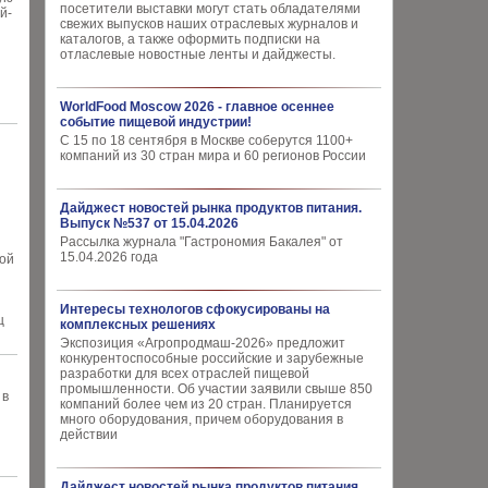
посетители выставки могут стать обладателями
й-
свежих выпусков наших отраслевых журналов и
каталогов, а также оформить подписки на
отласлевые новостные ленты и дайджесты.
WorldFood Moscow 2026 - главное осеннее
событие пищевой индустрии!
С 15 по 18 сентября в Москве соберутся 1100+
компаний из 30 стран мира и 60 регионов России
Дайджест новостей рынка продуктов питания.
Выпуск №537 от 15.04.2026
Рассылка журнала "Гастрономия Бакалея" от
15.04.2026 года
мой
Интересы технологов сфокусированы на
ц
комплексных решениях
Экспозиция «Агропродмаш-2026» предложит
конкурентоспособные российские и зарубежные
разработки для всех отраслей пищевой
промышленности. Об участии заявили свыше 850
 в
компаний более чем из 20 стран. Планируется
много оборудования, причем оборудования в
действии
Дайджест новостей рынка продуктов питания.