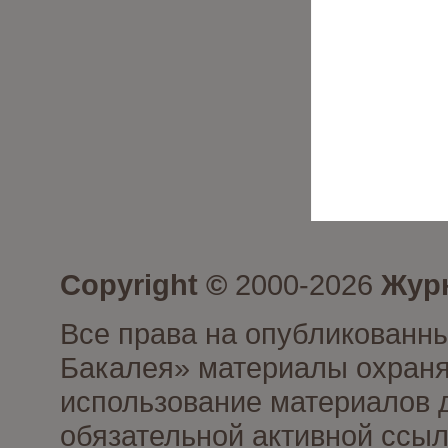
Copyright ©
2000-2026
Журн
Все права на опубликованны
Бакалея» материалы охраня
использование материалов д
обязательной активной ссыл