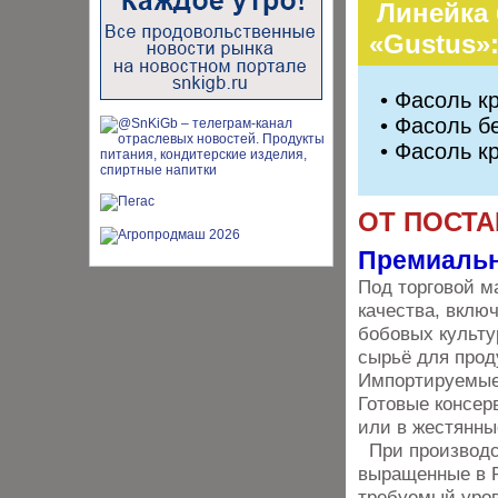
Линейка 
«Gustus»
•
Фасоль к
• Фасоль б
• Фасоль к
ОТ ПОСТ
Премиальн
Под торговой м
качества, вклю
бобовых культу
сырьё для прод
Импортируемые 
Готовые консер
или в жестянны
При производс
выращенные в Р
требуемый уров