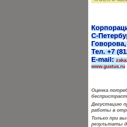
Корпорац
С-Петербур
Говорова, 
Тел. +7 (81
E-mail:
zaka
www.gustus.ru
Оценка потре
беспристраст
Дегустацию п
работы в отра
Только при вы
результаты
д