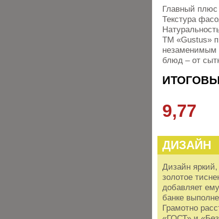
Главный плюс 
Текстура фасо
Натуральность
ТМ «Gustus» п
незаменимым 
блюд – от сыт
ИТОГОВЫ
9,77
ДИЗАЙН
Дизайн яркий,
золотое тисне
добавляет ему
банке выполне
Грамотно расс
«ГОСТ» и «Бе