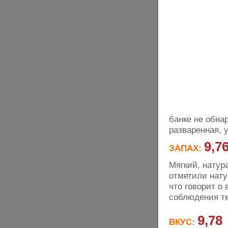
банке не обна
разваренная, у
9,7
ЗАПАХ:
Мягкий, натур
отметили нату
что говорит о
соблюдения те
9,78
ВКУС: