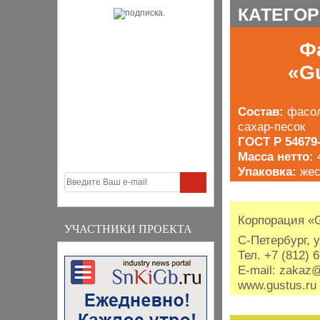
КАТЕГО
Фа
«G
Состав:
фасол
сахар-песок
ГОСТ Р 54679
Масса нетто:
Упаковка:
жес
Корпорация «
УЧАСТНИКИ ПРОЕКТА
С-Петербург, у
Тел. +7 (812) 
E-mail: zakaz
www.gustus.ru