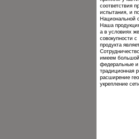
соответствия п
испытания, и п
Национальной 
Наша продукция
а в условиях ж
совокупности с
продукта являе
Сотрудничество
имеем большой 
федеральные и 
традиционная р
расширение гео
укрепление сет