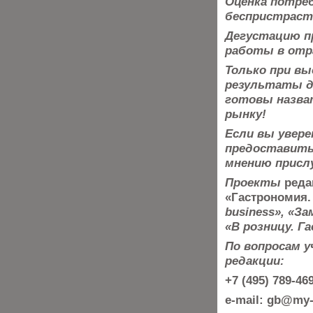
Оценка потре
беспристраст
Дегустацию п
работы в отра
Только при вы
результаты
д
готовы назва
рынку!
Если вы увере
предоставить 
мнению присл
Проекты
реда
«Гастрономия.
business», «З
«В розницу. Г
По вопросам 
редакции:
+7 (495) 789-4
e-mail: gb@my-