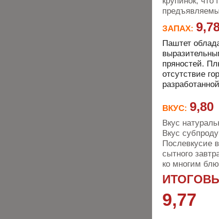
крупинок, что
предъявляемым
9,7
ЗАПАХ:
Паштет облада
выразительным
пряностей. Пл
отсутствие го
разработанной
9,80
ВКУС:
Вкус натураль
Вкус субпроду
Послевкусие в
сытного завтр
ко многим бл
ИТОГОВЫ
9,77