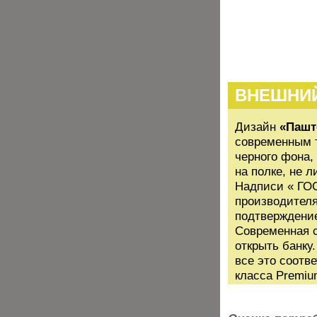
ВНЕШНИ
Дизайн
«Пашт
современным т
черного фона,
на полке, не л
Надписи « ГОС
производителя
подтверждение
Современная с
открыть банку
все это соотв
класса Premiu