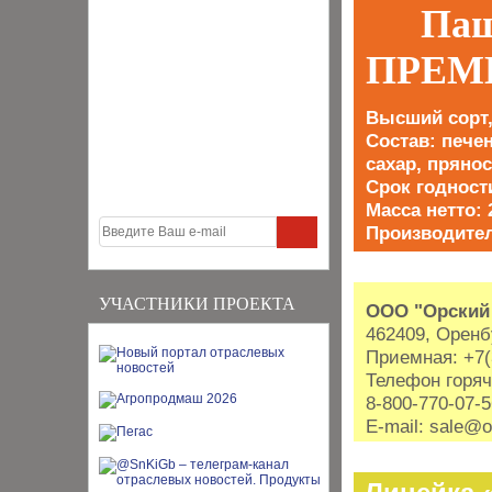
Паш
ПРЕ
Высший сорт,
Состав: печен
сахар, пряно
Срок годности
Масса нетто: 
Производите
УЧАСТНИКИ ПРОЕКТА
ООО "Орский
462409, Оренбу
Приемная: +7(
Телефон горя
8-800-770-07-
E-mail: sale@