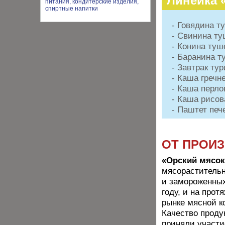
Линейка
- Говядина т
- Свинина т
- Конина туш
- Баранина т
- Завтрак ту
- Каша гречн
- Каша перло
- Каша рисов
- Паштет пе
ОТ ПРОИ
«Орский мясо
мясорастительн
и замороженных
году, и на про
рынке мясной к
Качество проду
приняли участи