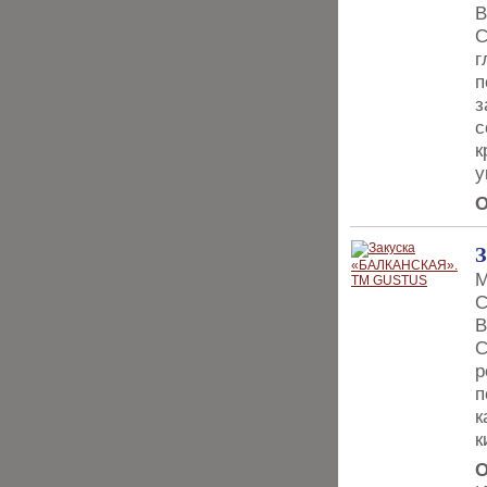
В
С
г
п
з
с
к
у
О
М
С
В
С
р
п
к
к
О