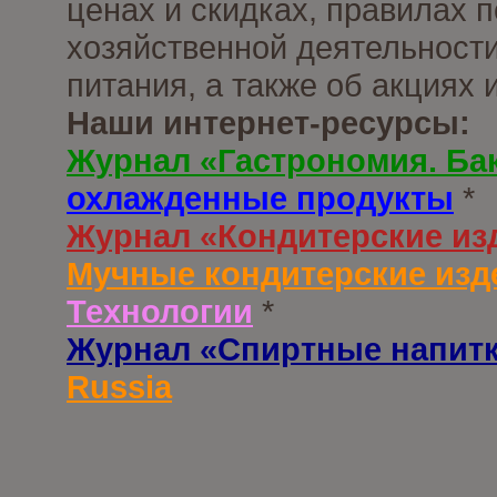
ценах и скидках, правилах
хозяйственной деятельности
питания, а также об акциях
Наши интернет-ресурсы:
Журнал «Гастрономия. Ба
охлажденные продукты
*
Журнал «Кондитерские из
Мучные кондитерские изд
Технологии
*
Журнал «Спиртные напит
Russia