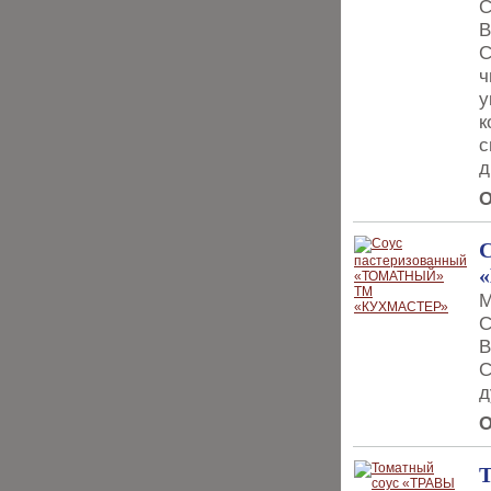
С
В
С
ч
у
к
с
д
О
М
С
В
С
д
О