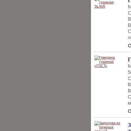
Г
М
С
В
В
С
л
О
Г
М
5
С
В
В
С
м
О
З