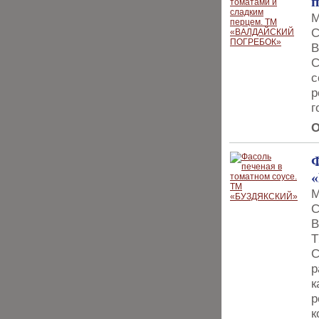
М
С
В
С
с
р
г
О
Ф
М
С
В
Т
С
р
к
р
к