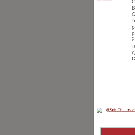
С
В
С
т
р
р
й
т
д
О