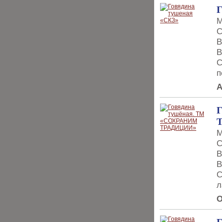
Г
М
С
В
В
С
п
А
М
С
В
В
С
л
О