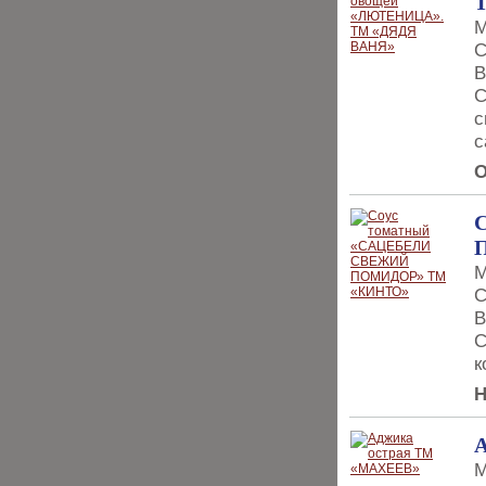
М
С
В
С
с
с
О
М
С
В
С
к
Н
М