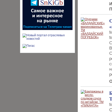
И
П
М
М
С
В
С
р
с
н
р
О
Б
М
С