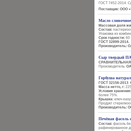
ГОСТ 7452-2014. Ср
Поставщик: ООО «
Масло сливочно
Массовая доля ж
Состав:
пастеризо
Упаковка из комби
Срок годности:
60 
ГОСТ 32899-2014.
Производитель: О
Сыр твердый П
СРАВНИТЕЛЬНАЯ
Производитель:
ОА
Горбуша нату
ГОСТ 32156-2013
.
Масса нетто, г:
22
Условия хранения
более 75%.
Крышка:
ключ easy
Продукт стерилизо
Производитель: О
Печёная фасоль
Состав:
фасоль бел
рафинированное де