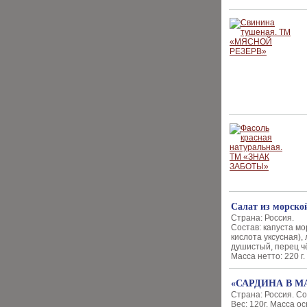
Салат из морско
Страна: Россия.
Состав: капуста мо
кислота уксусная),
душистый, перец чё
Масса нетто: 220 г.
«САРДИНА В М
Страна: Россия. Со
Вес: 120г. Масса ос