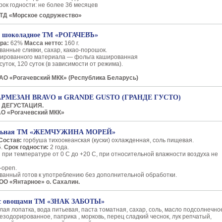
ок годности: не более 36 месяцев
ТД «Морское содружество»
е шоколадное ТМ «РОГАЧЕВЪ»
ира:
62%
Масса нетто:
160 г.
ванные сливки, сахар, какао-порошок.
нированного материала — фольга кашированная
суток, 120 суток (в зависимости от режима).
АО «Рогачевский МКК» (Республика Беларусь)
АРМЕЗАН BRAVO и GRANDE GUSTO (ГРАНДЕ ГУСТО)
 ДЕГУСТАЦИЯ.
О «Рогачевский МКК»
ральная ТМ «ЖЕМЧУЖИНА МОРЕЙ»
Состав:
горбуша тихоокеанская (куски) охлажденная, соль пищевая.
5.
Срок годности:
2 года.
:
при температуре от 0 С до +20 С, при относительной влажности воздуха не
-open.
ванный готов к употреблению без дополнительной обработки.
ОО «Янтарное» о. Сахалин.
 с овощами ТМ «ЗНАК ЗАБОТЫ»
ая лопатка, вода питьевая, паста томатная, сахар, соль, масло подсолнечно
зодорированное, паприка , морковь, перец сладкий чеснок, лук репчатый,