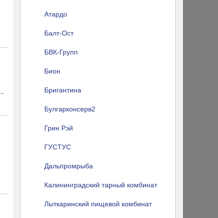
Атардо
о
Балт-Ост
БВК-Групп
Бион
Бригантина
 –
Булгарконсерв2
Грин Рэй
ГУСТУС
Дальпромрыба
Калининградский тарный комбинат
Лыткаринский пищевой комбинат