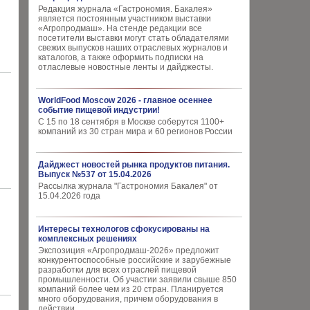
Редакция журнала «Гастрономия. Бакалея»
является постоянным участником выставки
«Агропродмаш». На стенде редакции все
посетители выставки могут стать обладателями
свежих выпусков наших отраслевых журналов и
каталогов, а также оформить подписки на
отласлевые новостные ленты и дайджесты.
WorldFood Moscow 2026 - главное осеннее
событие пищевой индустрии!
С 15 по 18 сентября в Москве соберутся 1100+
компаний из 30 стран мира и 60 регионов России
Дайджест новостей рынка продуктов питания.
Выпуск №537 от 15.04.2026
Рассылка журнала "Гастрономия Бакалея" от
15.04.2026 года
Интересы технологов сфокусированы на
комплексных решениях
Экспозиция «Агропродмаш-2026» предложит
конкурентоспособные российские и зарубежные
разработки для всех отраслей пищевой
промышленности. Об участии заявили свыше 850
компаний более чем из 20 стран. Планируется
много оборудования, причем оборудования в
действии