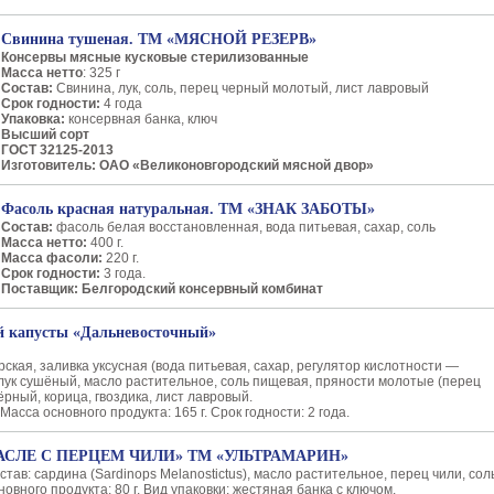
Свинина тушеная. ТМ «МЯСНОЙ РЕЗЕРВ»
Консервы мясные кусковые стерилизованные
Масса нетто
: 325 г
Состав:
Свинина, лук, соль, перец черный молотый, лист лавровый
Срок годности:
4 года
Упаковка:
консервная банка, ключ
Высший сорт
ГОСТ 32125-2013
Изготовитель: ОАО «Великоновгородский мясной двор»
Фасоль красная натуральная. ТМ «ЗНАК ЗАБОТЫ»
Состав:
фасоль белая восстановленная, вода питьевая, сахар, соль
Масса нетто:
400 г.
Масса фасоли:
220 г.
Срок годности:
3 года.
Поставщик: Белгородский консервный комбинат
й капусты «Дальневосточный»
рская, заливка уксусная (вода питьевая, сахар, регулятор кислотности —
 лук сушёный, масло растительное, соль пищевая, пряности молотые (перец
рный, корица, гвоздика, лист лавровый.
 Масса основного продукта: 165 г. Срок годности: 2 года.
АСЛЕ С ПЕРЦЕМ ЧИЛИ» ТМ «УЛЬТРАМАРИН»
став: сардина (Sardinops Melanostictus), масло растительное, перец чили, сол
новного продукта: 80 г. Вид упаковки: жестяная банка с ключом.