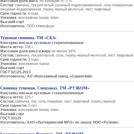
Массовая доля мяса
: по закладке 97,5 %
Состав
: свинина, лук репчатый сушеный гидратированный, соль поваренная
пищевая йодированная, перец черный молотый, лист лавровый.
Срок годности
: 4 года
Упаковка
: консервная банка, ключ
Высший сорт
Изготовитель
: ООО «Квинфуд»
Тушеная свинина. ТМ «СКЗ»
Консервы мясные кусковые стерилизованные
Масса нетто:
338 г
Массовая доля мяса и жира
не менее 58%
Состав:
свинина, лук репчатый, соль, перец черный молотый, лист лавровый
Срок годности:
3 года
Упаковка:
консервная банка
Высший сорт
ГОСТ 32125-2013
Изготовитель: АО «Консервный завод «Саранский»
Свинина тушеная. Спецзаказ. ТМ «РУЗКОМ»
Консервы мясные кусковые стерилизованные
Масса нетто:
325 г
Состав:
свинина, лук, соль пищевая, лист лавровый, перец черный
Срок годности:
5 лет
Упаковка
: консервная банка, ключ
Высший сорт
ГОСТ 32125
Изготовитель: ЗАО «Лыткаринский МПЗ» по заказу ООО «Рузком»