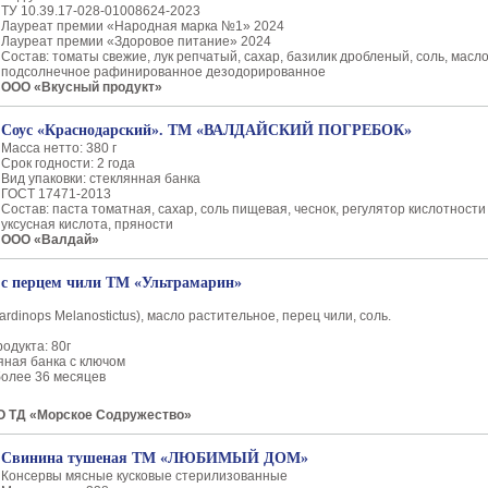
ТУ 10.39.17-028-01008624-2023
Лауреат премии «Народная марка №1» 2024
Лауреат премии «Здоровое питание» 2024
Состав: томаты свежие, лук репчатый, сахар, базилик дробленый, соль, масл
подсолнечное рафинированное дезодорированное
ООО «Вкусный продукт»
Соус «Краснодарский». ТМ «ВАЛДАЙСКИЙ ПОГРЕБОК»
Масса нетто: 380 г
Срок годности: 2 года
Вид упаковки: стеклянная банка
ГОСТ 17471-2013
Состав: паста томатная, сахар, соль пищевая, чеснок, регулятор кислотности
уксусная кислота, пряности
ООО «Валдай»
 с перцем чили ТМ «Ультрамарин»
ardinops Melanostictus), масло растительное, перец чили, соль.
одукта: 80г
яная банка с ключом
более 36 месяцев
О ТД «Морское Содружество»
Свинина тушеная ТМ «ЛЮБИМЫЙ ДОМ»
Консервы мясные кусковые стерилизованные