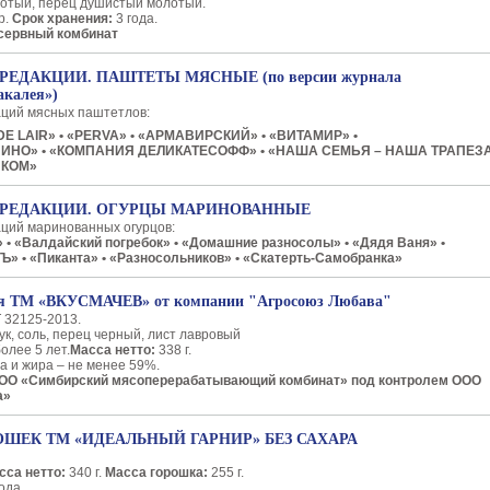
отый, перец душистый молотый.
р.
Срок хранения:
3 года.
сервный комбинат
РЕДАКЦИИ. ПАШТЕТЫ МЯСНЫЕ (по версии журнала
акалея»)
аций мясных паштетлов:
 DE LAIR» • «PERVA» • «АРМАВИРСКИЙ» • «ВИТАМИР» •
ИНО» • «КОМПАНИЯ ДЕЛИКАТЕСОФФ» • «НАША СЕМЬЯ – НАША ТРАПЕЗ
ЗКОМ»
Р РЕДАКЦИИ. ОГУРЦЫ МАРИНОВАННЫЕ
аций маринованных огурцов:
O» • «Валдайский погребок» • «Домашние разносолы» • «Дядя Ваня» •
Ъ» • «Пиканта» • «Разносольников» • «Скатерть-Самобранка»
я ТМ «ВКУСМАЧЕВ» от компании "Агросоюз Любава"
 32125-2013.
ук, соль, перец черный, лист лавровый
олее 5 лет.
Масса нетто:
338 г.
а и жира – не менее 59%.
ООО «Симбирский мясоперерабатывающий комбинат» под контролем ООО
а»
ШЕК ТМ «ИДЕАЛЬНЫЙ ГАРНИР» БЕЗ САХАРА
са нетто:
340 г.
Масса горошка:
255 г.
года.