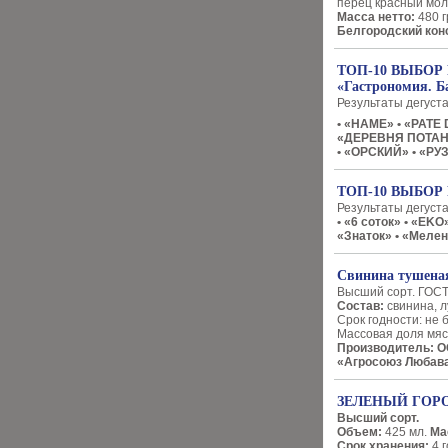
перец красный мол
Масса нетто:
480 г
Белгородский кон
ТОП-10 ВЫБОР 
«Гастрономия. Б
Результаты дегуст
• «HAME» • «PATE
«ДЕРЕВНЯ ПОТАН
• «ОРСКИЙ» • «РУ
ТОП-10 ВЫБО
Результаты дегуст
• «6 соток» • «EK
«Знаток» • «Мелен
Свинина тушена
Высший сорт. ГОСТ
Состав:
свинина, л
Срок годности: не б
Массовая доля мяс
Производитель: 
«Агросоюз Любав
ЗЕЛЕНЫЙ ГОРО
Высший сорт.
Объем:
425 мл.
Мас
Срок хранения:
4 