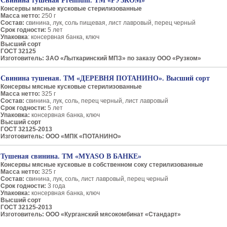
Свинина тушеная Premium. ТМ «РУЗКОМ»
Консервы мясные кусковые стерилизованные
Масса нетто:
250 г
Состав:
свинина, лук, соль пищевая, лист лавровый, перец черный
Срок годности:
5 лет
Упаковка
: консервная банка, ключ
Высший сорт
ГОСТ 32125
Изготовитель: ЗАО «Лыткаринский МПЗ» по заказу ООО «Рузком»
Свинина тушеная. ТМ «ДЕРЕВНЯ ПОТАНИНО». Высший сорт
Консервы мясные кусковые стерилизованные
Масса нетто:
325 г
Состав:
свинина, лук, соль, перец черный, лист лавровый
Срок годности:
5 лет
Упаковка:
консервная банка, ключ
Высший сорт
ГОСТ 32125-2013
Изготовитель: ООО «МПК «ПОТАНИНО»
Тушеная свинина. ТМ «MYASO В БАНКЕ»
Консервы мясные кусковые в собственном соку стерилизованные
Масса нетто:
325 г
Состав:
свинина, лук, соль, лист лавровый, перец черный
Срок годности:
3 года
Упаковка:
консервная банка, ключ
Высший сорт
ГОСТ 32125-2013
Изготовитель: ООО «Курганский мясокомбинат «Стандарт»