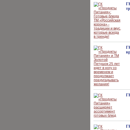
Г
тр
Г
в
Г
Г