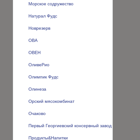
Морское содружество
Натурал Фудс
Новрезерв
ОВА
ОВЕН
ОливеРио
Олимпик Фудс
Олинеза
Орский мясокомбинат
Очаково
Первый Георгиевский консервный завод
Продукты&Напитки