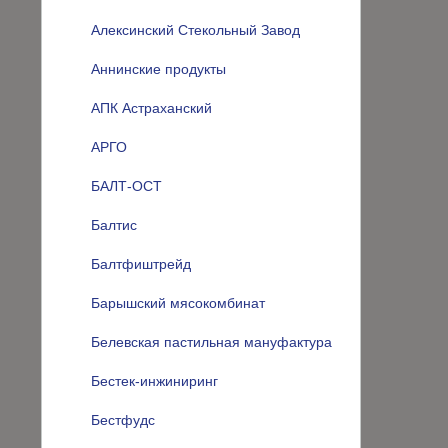
Алексинский Стекольный Завод
Аннинские продукты
АПК Астраханский
АРГО
БАЛТ-ОСТ
Балтис
Балтфиштрейд
Барышский мясокомбинат
Белевская пастильная мануфактура
Бестек-инжиниринг
Бестфудс