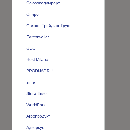
Союзплодимрорт
Спиро
Фалкон Трейдинг Групп
Forestweller
GDC
Host Milano
PRODNAP.RU
sima
Stora Enso
WorldFood
Агропродукт
Адверсус