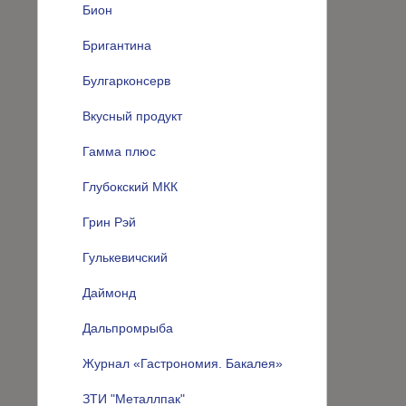
Бион
Бригантина
Булгарконсерв
Вкусный продукт
Гамма плюс
Глубокский МКК
Грин Рэй
Гулькевичский
Даймонд
Дальпромрыба
Журнал «Гастрономия. Бакалея»
ЗТИ "Металлпак"