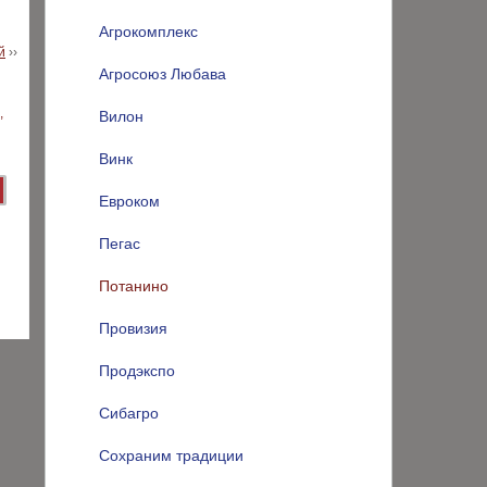
Агрокомплекс
й
››
Агросоюз Любава
Вилон
Винк
Евроком
Пегас
Потанино
Провизия
Продэкспо
Сибагро
Сохраним традиции