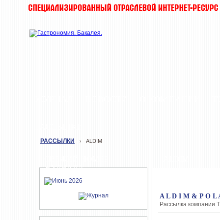
ЖУРНАЛ
НОВОСТИ
О КОМПАНИИ
Т
РАССЫЛКИ
РАССЫЛКИ
ALDIM
›
СВЕЖИЙ НОМЕР
ALDIM
ЖУРНАЛА
A L D I M & P O L
Рассылка компании T