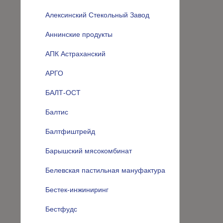
Алексинский Стекольный Завод
Аннинские продукты
АПК Астраханский
АРГО
БАЛТ-ОСТ
Балтис
Балтфиштрейд
Барышский мясокомбинат
Белевская пастильная мануфактура
Бестек-инжиниринг
Бестфудс