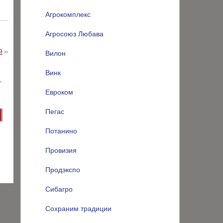
Агрокомплекс
Агросоюз Любава
й
››
Вилон
Винк
Евроком
Пегас
Потанино
Провизия
Продэкспо
Сибагро
Сохраним традиции