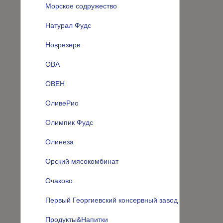
Морское содружество
Натурал Фудс
Новрезерв
ОВА
ОВЕН
ОливеРио
Олимпик Фудс
Олинеза
Орский мясокомбинат
Очаково
Первый Георгиевский консервный завод
Продукты&Напитки