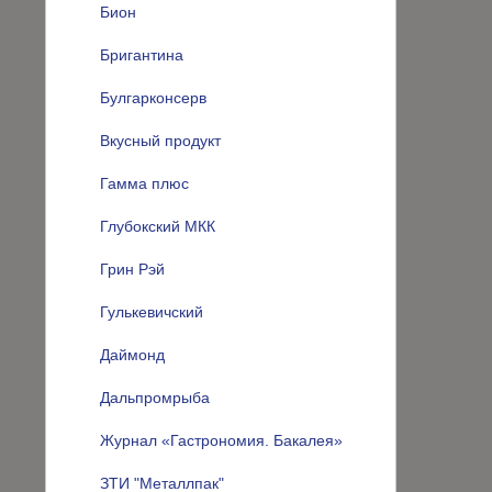
Бион
Бригантина
Булгарконсерв
Вкусный продукт
Гамма плюс
Глубокский МКК
Грин Рэй
Гулькевичский
Даймонд
Дальпромрыба
Журнал «Гастрономия. Бакалея»
ЗТИ "Металлпак"