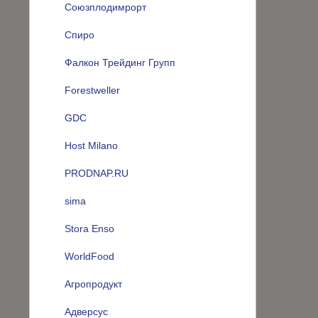
Союзплодимрорт
Спиро
Фалкон Трейдинг Групп
Forestweller
GDC
Host Milano
PRODNAP.RU
sima
Stora Enso
WorldFood
Агропродукт
Адверсус