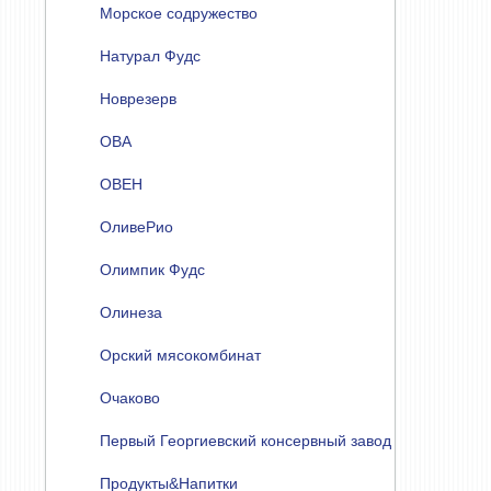
Морское содружество
Натурал Фудс
Новрезерв
ОВА
ОВЕН
ОливеРио
Олимпик Фудс
Олинеза
Орский мясокомбинат
Очаково
Первый Георгиевский консервный завод
Продукты&Напитки