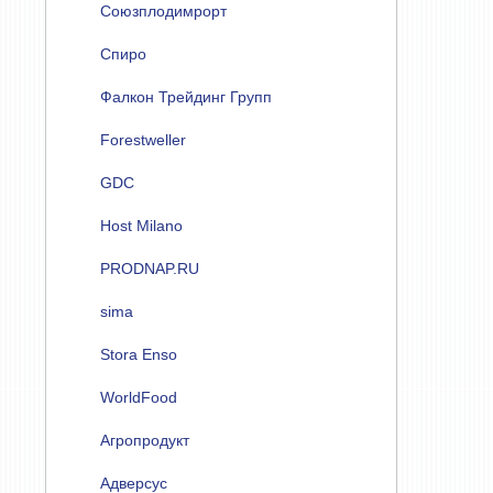
Союзплодимрорт
Спиро
Фалкон Трейдинг Групп
Forestweller
GDC
Host Milano
PRODNAP.RU
sima
Stora Enso
WorldFood
Агропродукт
Адверсус