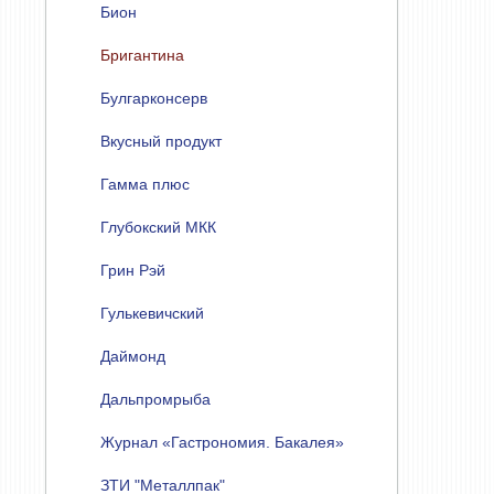
Бион
Бригантина
Булгарконсерв
Вкусный продукт
Гамма плюс
Глубокский МКК
Грин Рэй
Гулькевичский
Даймонд
Дальпромрыба
Журнал «Гастрономия. Бакалея»
ЗТИ "Металлпак"