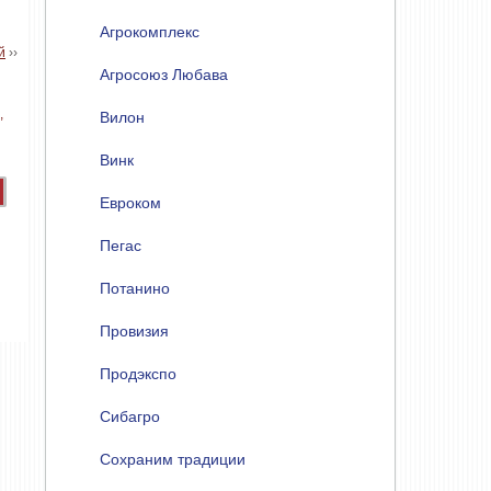
Агрокомплекс
й
››
Агросоюз Любава
Вилон
Винк
Евроком
Пегас
Потанино
Провизия
Продэкспо
Сибагро
Сохраним традиции