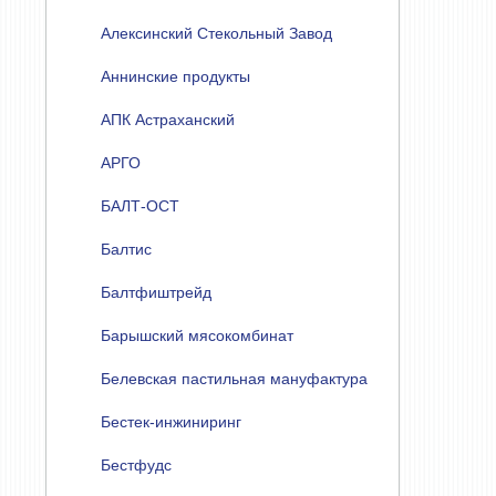
Алексинский Стекольный Завод
Аннинские продукты
АПК Астраханский
АРГО
БАЛТ-ОСТ
Балтис
Балтфиштрейд
Барышский мясокомбинат
Белевская пастильная мануфактура
Бестек-инжиниринг
Бестфудс